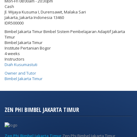
Mon-Fri 08:00am - 20:30pm
Cash
Jl. Wijaya Kusuma I, Durensawit, Malaka Sari
Jakarta
,
Jakarta Indonesia
13460
IDR500000
Bimbel Jakarta Timur Bimbel Sistem Pembelajaran Adaptif Jakarta
Timur
Bimbel Jakarta Timur
Institute Pertanian Bogor
4 weeks
Instructors
Diah Kusumastuti
Owner and Tutor
Bimbel Jakarta Timur
ZEN PHI BIMBEL JAKARTA TIMUR
Zen Phi Bimbel Jakarta Timur
Zen Phi Bimbel Jakarta Timur,