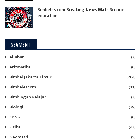
Bimbeles com Breaking News Math Science
education
SEGMENT
Aljabar
(3)
Aritmatika
(6)
Bimbel Jakarta Timur
(204)
Bimbelescom
(11)
Bimbingan Belajar
(2)
Biologi
(39)
CPNS
(6)
Fisika
(42)
Geometri
(5)