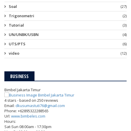
Soal
(27)
Trigonometri
(2)
Tutorial
(3)
UN/UNBK/USBN
(4)
UTS/PTS
(6)
video
(12)
BUSINESS
Bimbel Jakarta Timur
4
stars - based on
250
reviews
Email:
dkusumastuti76@gmail.com
Phone:
+62895322288565
Url:
www.bimbeles.com
Hours:
Sat-Sun 08:00am - 17:30pm