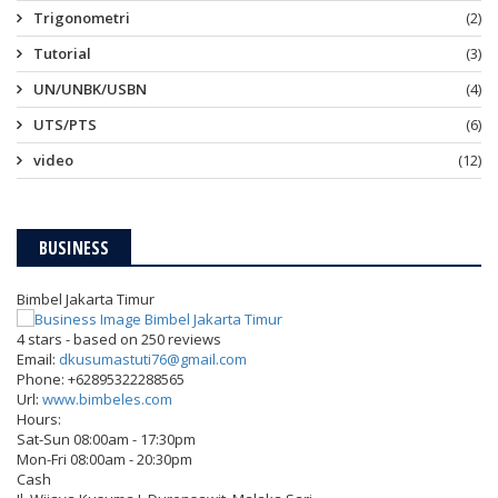
Trigonometri
(2)
Tutorial
(3)
UN/UNBK/USBN
(4)
UTS/PTS
(6)
video
(12)
BUSINESS
Bimbel Jakarta Timur
4
stars - based on
250
reviews
Email:
dkusumastuti76@gmail.com
Phone:
+62895322288565
Url:
www.bimbeles.com
Hours:
Sat-Sun 08:00am - 17:30pm
Mon-Fri 08:00am - 20:30pm
Cash