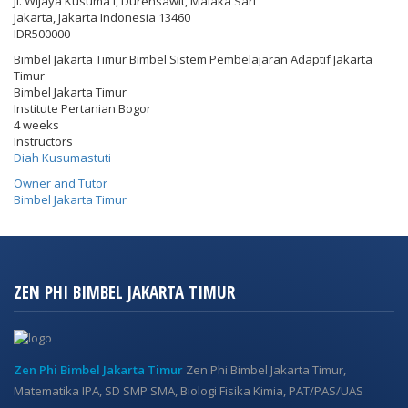
Jl. Wijaya Kusuma I, Durensawit, Malaka Sari
Jakarta
,
Jakarta Indonesia
13460
IDR500000
Bimbel Jakarta Timur Bimbel Sistem Pembelajaran Adaptif Jakarta
Timur
Bimbel Jakarta Timur
Institute Pertanian Bogor
4 weeks
Instructors
Diah Kusumastuti
Owner and Tutor
Bimbel Jakarta Timur
ZEN PHI BIMBEL JAKARTA TIMUR
Zen Phi Bimbel Jakarta Timur
Zen Phi Bimbel Jakarta Timur,
Matematika IPA, SD SMP SMA, Biologi Fisika Kimia, PAT/PAS/UAS