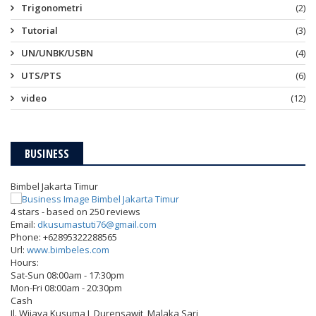
Trigonometri
(2)
Tutorial
(3)
UN/UNBK/USBN
(4)
UTS/PTS
(6)
video
(12)
BUSINESS
Bimbel Jakarta Timur
4
stars - based on
250
reviews
Email:
dkusumastuti76@gmail.com
Phone:
+62895322288565
Url:
www.bimbeles.com
Hours:
Sat-Sun 08:00am - 17:30pm
Mon-Fri 08:00am - 20:30pm
Cash
Jl. Wijaya Kusuma I, Durensawit, Malaka Sari