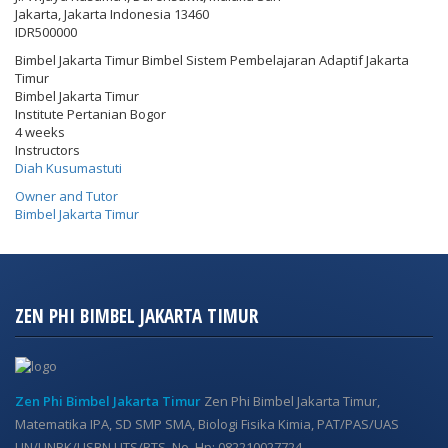
Jakarta
,
Jakarta Indonesia
13460
IDR500000
Bimbel Jakarta Timur Bimbel Sistem Pembelajaran Adaptif Jakarta
Timur
Bimbel Jakarta Timur
Institute Pertanian Bogor
4 weeks
Instructors
Diah Kusumastuti
Owner and Tutor
Bimbel Jakarta Timur
ZEN PHI BIMBEL JAKARTA TIMUR
Zen Phi Bimbel Jakarta Timur
Zen Phi Bimbel Jakarta Timur,
Matematika IPA, SD SMP SMA, Biologi Fisika Kimia, PAT/PAS/UAS
UN/UNBK/USBN UTS/PTS, No. Hp: 082210027724