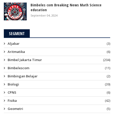
Bimbeles com Breaking News Math Science
education
September 04, 2024
SEGMENT
Aljabar
(3)
Aritmatika
(6)
Bimbel Jakarta Timur
(204)
Bimbelescom
(11)
Bimbingan Belajar
(2)
Biologi
(39)
CPNS
(6)
Fisika
(42)
Geometri
(5)