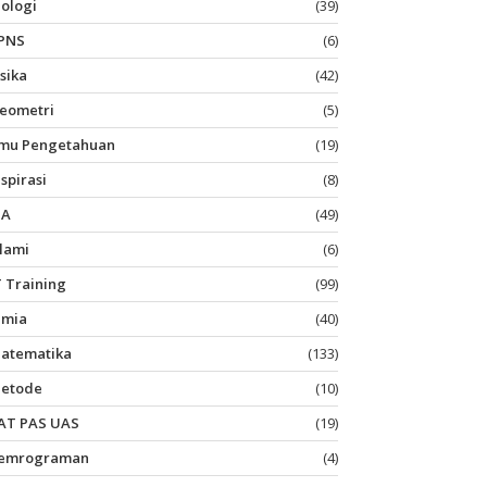
iologi
(39)
PNS
(6)
isika
(42)
eometri
(5)
lmu Pengetahuan
(19)
nspirasi
(8)
PA
(49)
slami
(6)
T Training
(99)
imia
(40)
atematika
(133)
etode
(10)
AT PAS UAS
(19)
emrograman
(4)