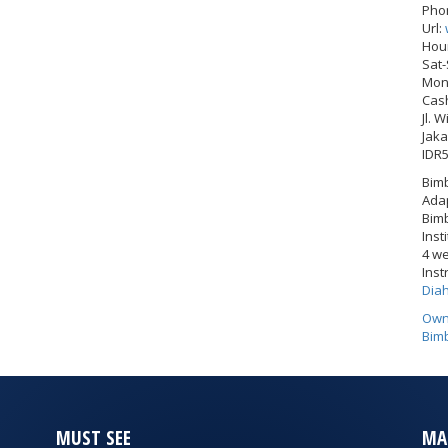
Pho
Url:
Hou
Sat
Mon-
Cas
Jl. 
Jaka
IDR
Bimb
Adap
Bimb
Inst
4 w
Inst
Dia
Own
Bimb
MUST SEE
MA