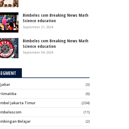
Bimbeles com Breaking News Math
Science education
September 21, 2024
Bimbeles com Breaking News Math
Science education
September 04, 2024
SEGMENT
ljabar
(3)
ritmatika
(6)
imbel Jakarta Timur
(204)
imbelescom
(11)
imbingan Belajar
(2)