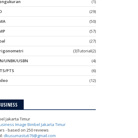
engukuran
(1)
D
(29)
MA
(50)
MP
(57)
oal
(27)
rigonometri
(3)
Tutorial
(2)
N/UNBK/USBN
(4)
TS/PTS
(6)
ideo
(12)
BUSINESS
el Jakarta Timur
ars - based on
250
reviews
l:
dkusumastuti76@gmail.com