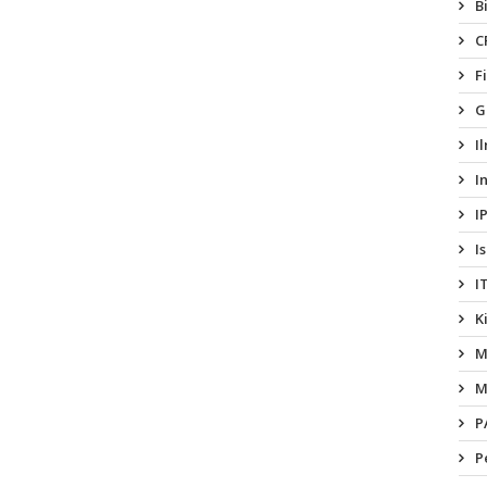
B
C
F
G
I
I
I
I
I
K
M
M
P
P