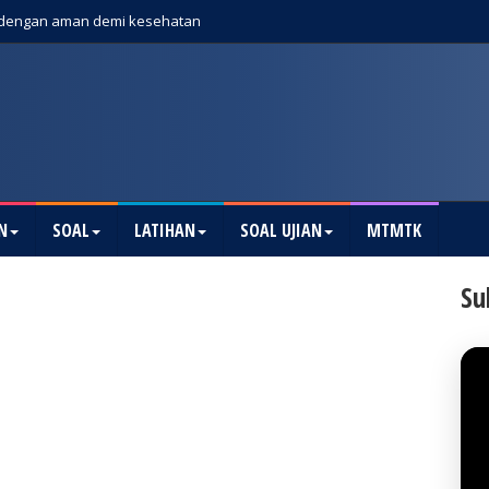
dengan aman demi kesehatan
N
SOAL
LATIHAN
SOAL UJIAN
MTMTK
Su