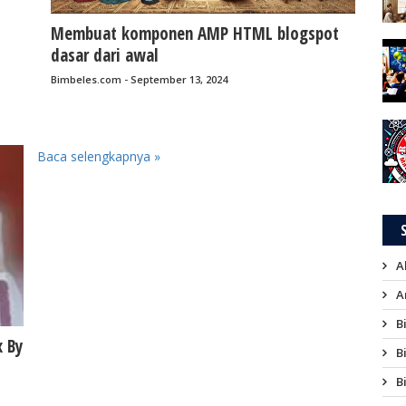
Membuat komponen AMP HTML blogspot
dasar dari awal
Bimbeles.com - September 13, 2024
Baca selengkapnya »
A
A
B
x By
B
B