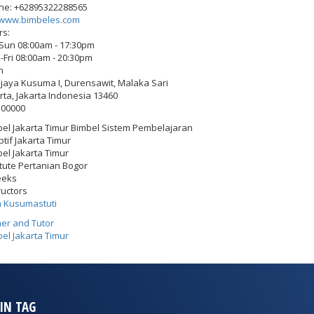
ne:
+62895322288565
www.bimbeles.com
rs:
-Sun 08:00am - 17:30pm
Fri 08:00am - 20:30pm
h
Wijaya Kusuma I, Durensawit, Malaka Sari
rta
,
Jakarta Indonesia
13460
500000
el Jakarta Timur Bimbel Sistem Pembelajaran
tif Jakarta Timur
el Jakarta Timur
itute Pertanian Bogor
eeks
ructors
h Kusumastuti
er and Tutor
el Jakarta Timur
IN TAG