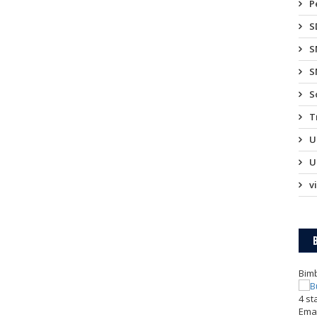
P
S
S
S
S
T
U
U
v
Bimb
4
st
Emai