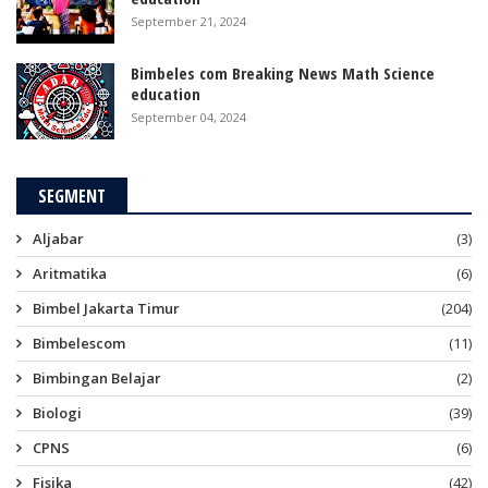
September 21, 2024
Bimbeles com Breaking News Math Science
education
September 04, 2024
SEGMENT
Aljabar
(3)
Aritmatika
(6)
Bimbel Jakarta Timur
(204)
Bimbelescom
(11)
Bimbingan Belajar
(2)
Biologi
(39)
CPNS
(6)
Fisika
(42)