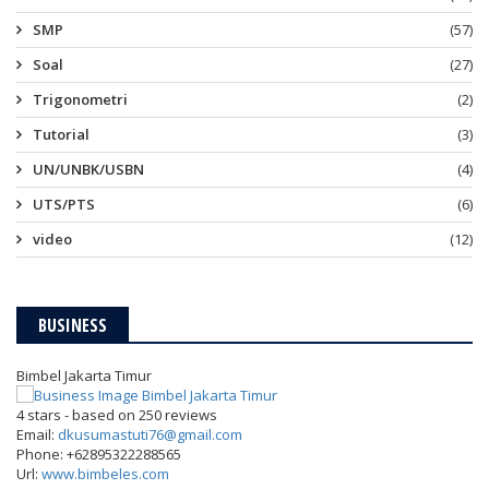
SMP
(57)
Soal
(27)
Trigonometri
(2)
Tutorial
(3)
UN/UNBK/USBN
(4)
UTS/PTS
(6)
video
(12)
BUSINESS
Bimbel Jakarta Timur
4
stars - based on
250
reviews
Email:
dkusumastuti76@gmail.com
Phone:
+62895322288565
Url:
www.bimbeles.com