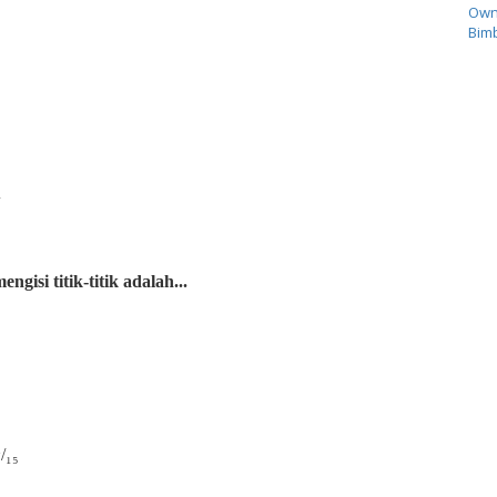
Own
Bimb
¼
engisi titik-titik adalah...
₁₅