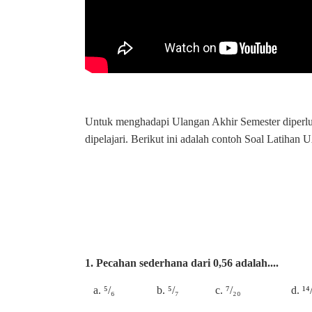
Untuk menghadapi Ulangan Akhir Semester diperluk
dipelajari. Berikut ini adalah contoh Soal Latiha
1. Pecahan sederhana dari 0,56 adalah....
a. ⁵/₆ b. ⁵/₇ c. ⁷/₂₀ d. ¹⁴/