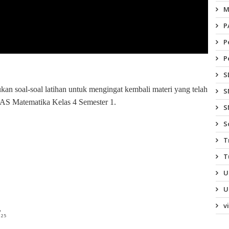
M
P
P
P
S
an soal-soal latihan untuk mengingat kembali materi yang telah
S
n UAS Matematika Kelas 4 Semester 1.
S
S
T
T
U
U
v
₂₅