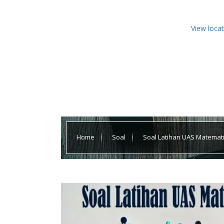
View loca
Home
Soal
Soal Latihan UAS Matemati