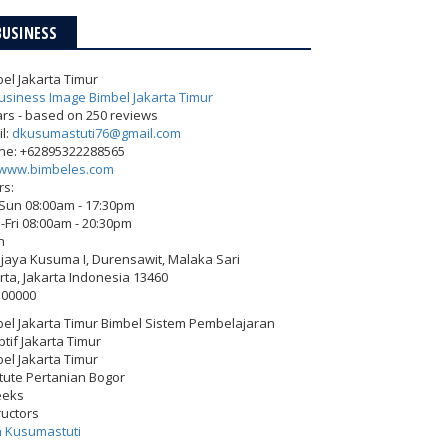
BUSINESS
el Jakarta Timur
ars - based on
250
reviews
l:
dkusumastuti76@gmail.com
ne:
+62895322288565
www.bimbeles.com
rs:
-Sun 08:00am - 17:30pm
Fri 08:00am - 20:30pm
h
Wijaya Kusuma I, Durensawit, Malaka Sari
rta
,
Jakarta Indonesia
13460
500000
el Jakarta Timur Bimbel Sistem Pembelajaran
tif Jakarta Timur
el Jakarta Timur
itute Pertanian Bogor
eeks
ructors
h Kusumastuti