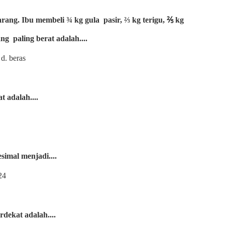
arang. Ibu membeli ¾ kg gula
pasir, ⅔ kg terigu, ⅖ kg
ang
paling berat adalah....
. beras
t adalah....
simal menjadi....
4
rdekat adalah....