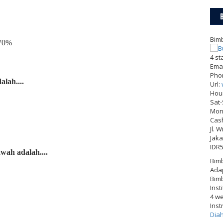
Bimb
0%
4
st
Emai
Pho
alah....
Url:
Hou
Sat
Mon-
Cas
Jl. 
Jaka
IDR
wah adalah....
Bimb
Adap
Bimb
Inst
4 w
Inst
Dia