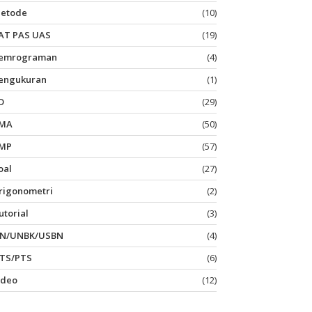
etode
(10)
AT PAS UAS
(19)
emrograman
(4)
engukuran
(1)
D
(29)
MA
(50)
MP
(57)
oal
(27)
rigonometri
(2)
utorial
(3)
N/UNBK/USBN
(4)
TS/PTS
(6)
ideo
(12)