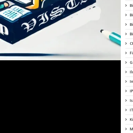
B
B
B
B
C
F
G
I
I
I
I
I
K
M