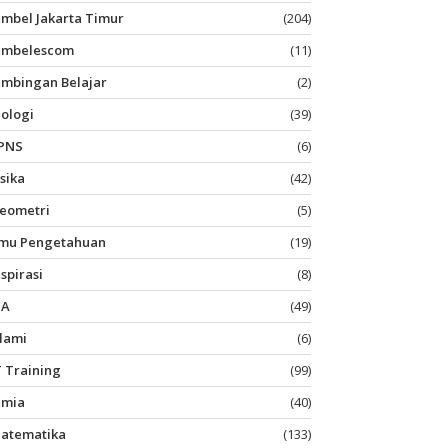
imbel Jakarta Timur
(204)
imbelescom
(11)
imbingan Belajar
(2)
iologi
(39)
PNS
(6)
isika
(42)
eometri
(5)
lmu Pengetahuan
(19)
nspirasi
(8)
PA
(49)
slami
(6)
T Training
(99)
imia
(40)
atematika
(133)