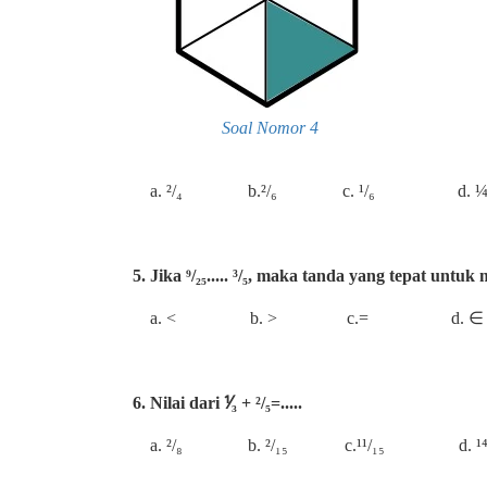
Soal Nomor 4
a. ²/₄ b.²/₆ c. ¹/₆ d. 
5. Jika ⁹/₂₅..... ³/₅, maka tanda yang tepat untuk m
a. < b. > c.= d. ∈
6. Nilai dari ⅟₃ + ²/₅=.....
a. ²/₈ b. ²/₁₅ c.¹¹/₁₅ d. ¹⁴/