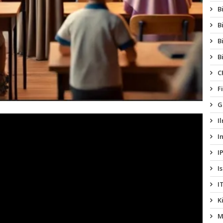
B
B
B
B
C
F
G
I
I
I
I
I
K
M