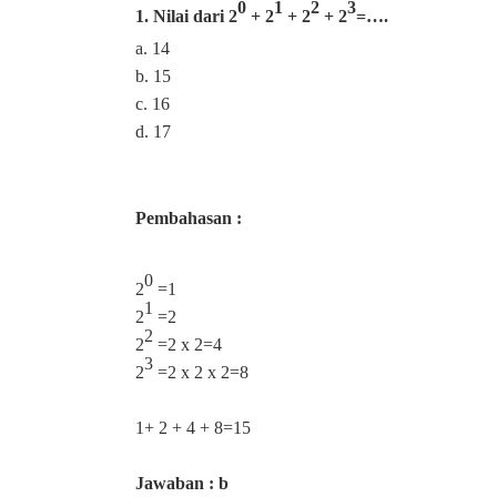
0
1
2
3
1. Nilai dari 2
+ 2
+ 2
+ 2
=….
a. 14
b. 15
c. 16
d. 17
Pembahasan :
0
2
=1
1
2
=2
2
2
=2 x 2=4
3
2
=2 x 2 x 2=8
1+ 2 + 4 + 8=15
Jawaban : b