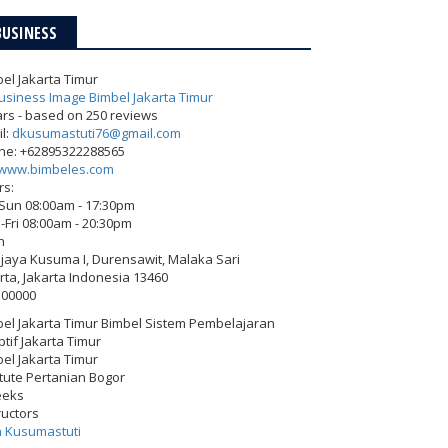
BUSINESS
el Jakarta Timur
ars - based on
250
reviews
l:
dkusumastuti76@gmail.com
ne:
+62895322288565
www.bimbeles.com
rs:
-Sun 08:00am - 17:30pm
Fri 08:00am - 20:30pm
h
Wijaya Kusuma I, Durensawit, Malaka Sari
rta
,
Jakarta Indonesia
13460
500000
el Jakarta Timur Bimbel Sistem Pembelajaran
tif Jakarta Timur
el Jakarta Timur
itute Pertanian Bogor
eeks
ructors
h Kusumastuti