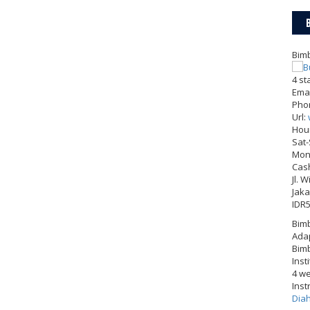
Bimb
4
st
Emai
Pho
Url:
Hou
Sat
Mon-
Cas
Jl. 
Jaka
IDR
Bimb
Adap
Bimb
Inst
4 w
Inst
Dia