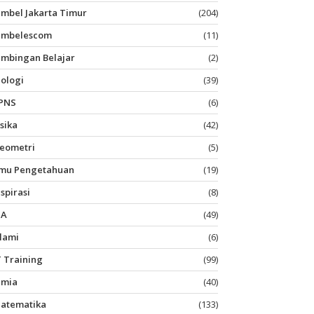
imbel Jakarta Timur
(204)
imbelescom
(11)
imbingan Belajar
(2)
iologi
(39)
PNS
(6)
isika
(42)
eometri
(5)
lmu Pengetahuan
(19)
nspirasi
(8)
PA
(49)
slami
(6)
T Training
(99)
imia
(40)
atematika
(133)