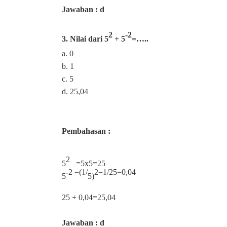
Jawaban : d
2
-2
3. Nilai dari 5
+ 5
=…..
a. 0
b. 1
c. 5
d. 25,04
Pembahasan :
2
5
=5x5=25
-2 =(1/
2=1/25=0,04
5
5)
25 + 0,04=25,04
Jawaban : d