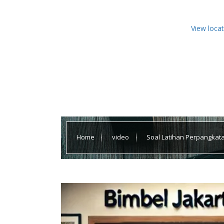
View loca
Home
video
Soal Latihan Perpangkat