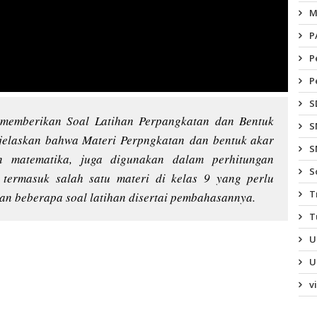
M
P
P
P
S
 memberikan Soal Latihan Perpangkatan dan Bentuk
S
njelaskan bahwa Materi Perpngkatan dan bentuk akar
S
an matematika, juga digunakan dalam perhitungan
S
i termasuk salah satu materi di kelas 9 yang perlu
T
kan beberapa soal latihan disertai pembahasannya.
T
U
U
v