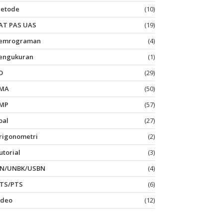
etode
(10)
AT PAS UAS
(19)
emrograman
(4)
engukuran
(1)
D
(29)
MA
(50)
MP
(57)
oal
(27)
rigonometri
(2)
utorial
(3)
N/UNBK/USBN
(4)
TS/PTS
(6)
ideo
(12)