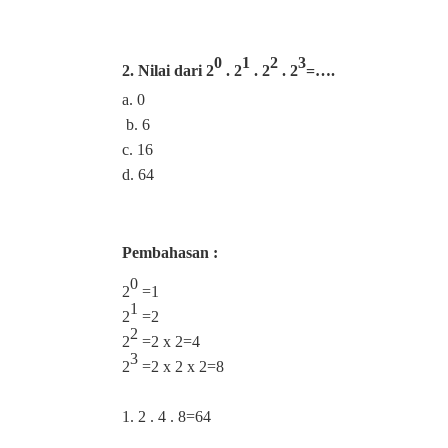
0
1
2
3
2. Nilai dari 2
. 2
. 2
. 2
=….
a. 0
b. 6
c. 16
d. 64
Pembahasan :
0
2
=1
1
2
=2
2
2
=2 x 2=4
3
2
=2 x 2 x 2=8
1. 2 . 4 . 8=64