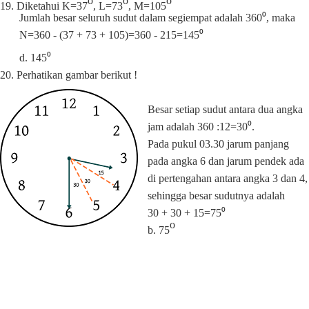
o
o
o
19. Diketahui
K=37
, L=73
, M=105
Jumlah besar seluruh sudut dalam segiempat adalah 360⁰, maka
N=360 - (37 + 73 + 105)=360 - 215=145⁰
d. 145⁰
20. Perhatikan gambar berikut !
Besar setiap sudut antara dua angka
jam adalah 360 :12=30⁰.
Pada pukul 03.30 jarum panjang
pada angka 6 dan jarum pendek ada
di pertengahan antara angka 3 dan 4,
sehingga besar sudutnya adalah
30 + 30 + 15=75⁰
o
b. 75