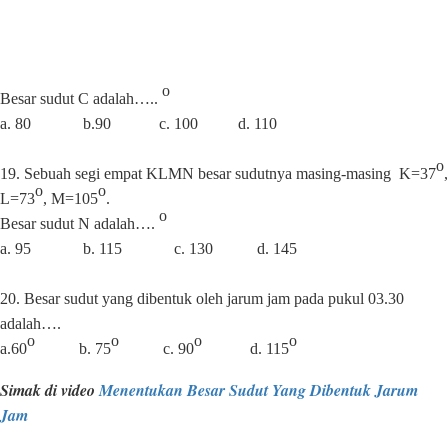
o
Besar sudut C adalah…..
a. 80
b.90
c. 100
d. 110
o
19.
Sebuah segi empat KLMN besar sudutnya masing-masing
K=37
,
o
o
L=73
, M=105
.
o
Besar sudut N adalah….
a. 95
b. 115
c. 130
d. 145
20. Besar sudut yang dibentuk oleh jarum jam pada pukul 03.30
adalah….
o
o
o
o
a.60
b. 75
c. 90
d. 115
Simak di video
Menentukan Besar Sudut Yang Dibentuk Jarum
Jam