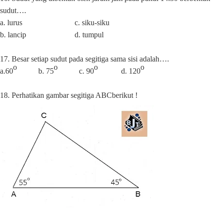
sudut….
a. lurus
c. siku-siku
b. lancip
d. tumpul
17. Besar setiap sudut pada segitiga sama sisi adalah….
o
o
o
o
a.60
b. 75
c. 90
d. 120
18. Perhatikan gambar segitiga ABCberikut !