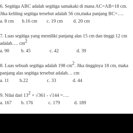
6. Segitiga ABC adalah segitiga samakaki di mana AC=AB=18 cm.
Jika keliling segitiga tersebut adalah 56 cm,maka panjang BC=….
a. 8 cm
b.16 cm
c. 19 cm
d. 20 cm
7. Luas segitiga yang memiliki panjang alas 15 cm dan tinggi 12 cm
2
adalah….
cm
a. 90
b. 45
c. 42
d. 39
2
8. Luas sebuah segitiga adalah 198 cm
. Jika tingginya 18 cm, maka
panjang alas segitiga tersebut adalah… cm
a. 11
b.22
c. 33
d. 44
2
9. Nilai dari 13
+ √361 - √144
=….
a. 167
b. 176
c. 179
d
. 189