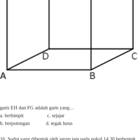
garis EH dan FG adalah garis yang…
a. berhimpit
c. sejajar
b. berpotongan
d. tegak lurus
16. Sudut yang dibentuk oleh jarum jam pada pukul 14.30 berbentuk