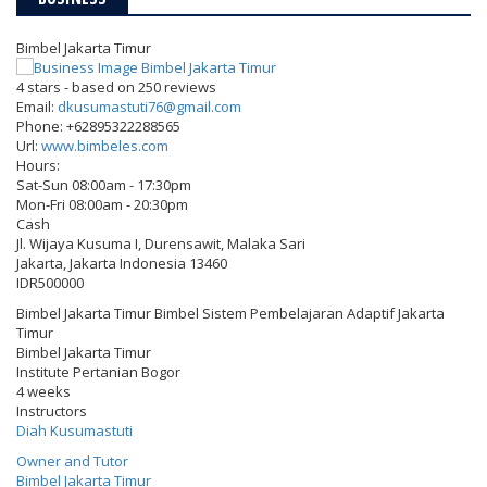
Bimbel Jakarta Timur
4
stars - based on
250
reviews
Email:
dkusumastuti76@gmail.com
Phone:
+62895322288565
Url:
www.bimbeles.com
Hours:
Sat-Sun 08:00am - 17:30pm
Mon-Fri 08:00am - 20:30pm
Cash
Jl. Wijaya Kusuma I, Durensawit, Malaka Sari
Jakarta
,
Jakarta Indonesia
13460
IDR500000
Bimbel Jakarta Timur Bimbel Sistem Pembelajaran Adaptif Jakarta
Timur
Bimbel Jakarta Timur
Institute Pertanian Bogor
4 weeks
Instructors
Diah Kusumastuti
Owner and Tutor
Bimbel Jakarta Timur