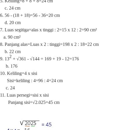
5. Keliling=8 + 8 + 8=24 cm
c. 24 cm
6. 56 - (18 + 18)=56 - 36=20 cm
d. 20 cm
7. Luas segitiga=alas x tinggi : 2=15 x 12 : 2=90 cm²
a. 90
cm²
8. Panjang alas=Luas x 2 : tinggi=198 x 2 : 18=22 cm
b. 22
cm
2
9.
13
+ √361 - √144
=
169 + 19 - 12=176
b. 176
10. Keliling=4 x sisi
Sisi=keliling : 4=96 : 4=24 cm
c. 24
11. Luas persegi=sisi x sisi
Panjang sisi=√2.025=45 cm