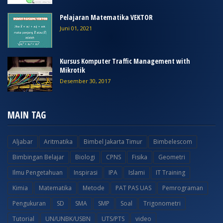
Pelajaran Matematika VEKTOR
Juni 01, 2021
Kursus Komputer Traffic Management with
Mikrotik
Desember 30, 2017
MAIN TAG
Aljabar
Aritmatika
Bimbel Jakarta Timur
Bimbelescom
Bimbingan Belajar
Biologi
CPNS
Fisika
Geometri
Ilmu Pengetahuan
Inspirasi
IPA
Islami
IT Training
Kimia
Matematika
Metode
PAT PAS UAS
Pemrograman
Pengukuran
SD
SMA
SMP
Soal
Trigonometri
Tutorial
UN/UNBK/USBN
UTS/PTS
video