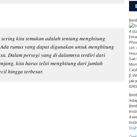
Bimb
4
st
Emai
g sering kita temukan adalah tentang menghitung
Pho
. Ada rumus yang dapat digunakan untuk menghitung
Url:
Hou
sa. Dalam persegi yang di dalamnya terdiri dari
Sat
jang, kita harus teliti menghitung dari jumlah
Mon-
Cas
cil hingga terbesar.
Jl. 
Jaka
IDR
Bimb
Adap
Bimb
Inst
4 w
Inst
Dia
Own