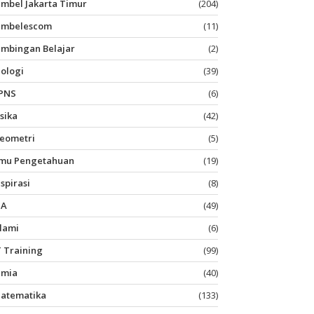
imbel Jakarta Timur
(204)
imbelescom
(11)
imbingan Belajar
(2)
iologi
(39)
PNS
(6)
isika
(42)
eometri
(5)
lmu Pengetahuan
(19)
nspirasi
(8)
PA
(49)
slami
(6)
T Training
(99)
imia
(40)
atematika
(133)