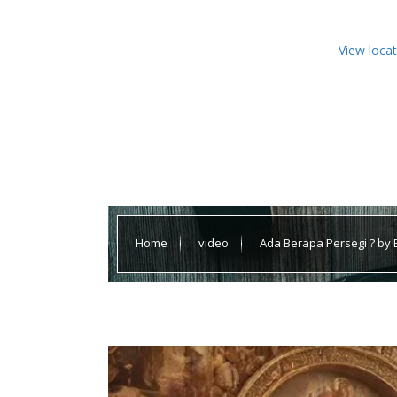
View loca
Home
video
Ada Berapa Persegi ? by 