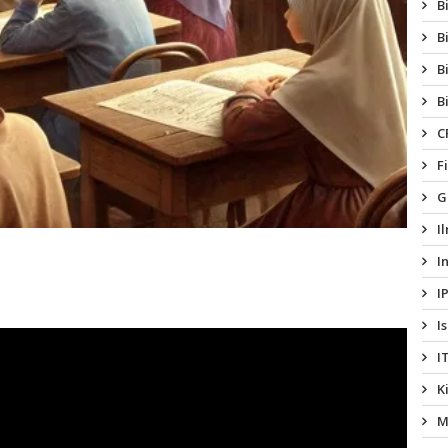
B
B
B
B
C
F
G
I
I
I
I
I
K
M