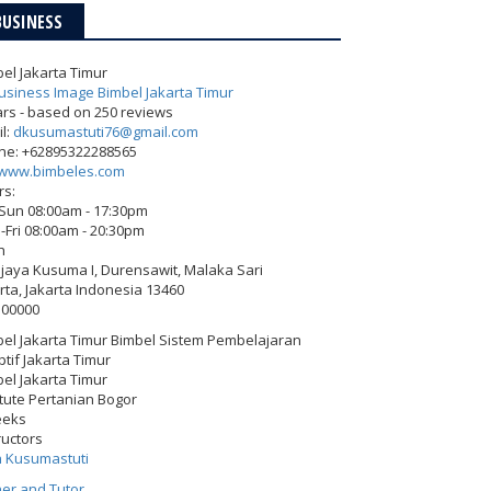
BUSINESS
el Jakarta Timur
ars - based on
250
reviews
l:
dkusumastuti76@gmail.com
ne:
+62895322288565
www.bimbeles.com
rs:
-Sun 08:00am - 17:30pm
Fri 08:00am - 20:30pm
h
Wijaya Kusuma I, Durensawit, Malaka Sari
rta
,
Jakarta Indonesia
13460
500000
el Jakarta Timur Bimbel Sistem Pembelajaran
tif Jakarta Timur
el Jakarta Timur
itute Pertanian Bogor
eeks
ructors
h Kusumastuti
er and Tutor