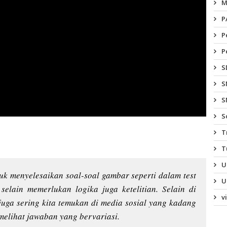
M
P
P
P
S
S
S
S
T
T
U
k menyelesaikan soal-soal gambar seperti dalam test
U
selain memerlukan logika juga ketelitian. Selain di
v
i juga sering kita temukan di media sosial yang kadang
elihat jawaban yang bervariasi.