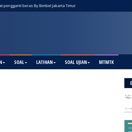
Buaya by Bimbel Jakarta Timur
t pengganti beras By Bimbel Jakarta Timur
N
SOAL
LATIHAN
SOAL UJIAN
MTMTK