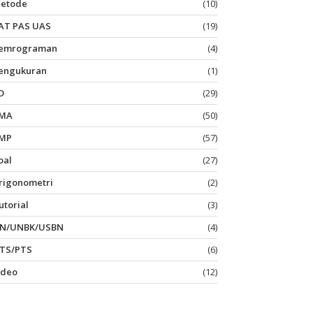
etode
(10)
AT PAS UAS
(19)
emrograman
(4)
engukuran
(1)
D
(29)
MA
(50)
MP
(57)
oal
(27)
rigonometri
(2)
utorial
(3)
N/UNBK/USBN
(4)
TS/PTS
(6)
ideo
(12)