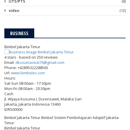
UTS/PTS
(6)
video
(12)
BUSINESS
Bimbel Jakarta Timur
4
stars - based on
250
reviews
Email:
dkusumastuti76@gmail.com
Phone:
+62895322288565
Url:
www.bimbeles.com
Hours:
Sat-Sun 08:00am - 17:30pm
Mon-Fri 08:00am - 20:30pm
Cash
Jl. Wijaya Kusuma I, Durensawit, Malaka Sari
Jakarta
,
Jakarta Indonesia
13460
IDR500000
Bimbel Jakarta Timur Bimbel Sistem Pembelajaran Adaptif Jakarta
Timur
Bimbel Jakarta Timur