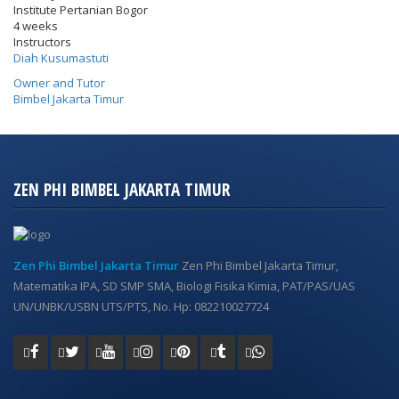
Institute Pertanian Bogor
4 weeks
Instructors
Diah Kusumastuti
Owner and Tutor
Bimbel Jakarta Timur
ZEN PHI BIMBEL JAKARTA TIMUR
Zen Phi Bimbel Jakarta Timur
Zen Phi Bimbel Jakarta Timur,
Matematika IPA, SD SMP SMA, Biologi Fisika Kimia, PAT/PAS/UAS
UN/UNBK/USBN UTS/PTS, No. Hp: 082210027724