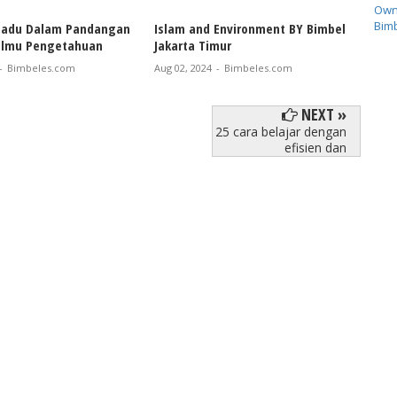
Own
Bimb
adu Dalam Pandangan
Islam and Environment BY Bimbel
Kece
 Ilmu Pengetahuan
Jakarta Timur
ahla
-
Bimbeles.com
Aug 02, 2024
-
Bimbeles.com
Aug 0
NEXT »
25 cara belajar dengan
efisien dan