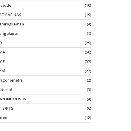
etode
(10)
AT PAS UAS
(19)
emrograman
(4)
engukuran
(1)
D
(29)
MA
(50)
MP
(57)
oal
(27)
rigonometri
(2)
utorial
(3)
N/UNBK/USBN
(4)
TS/PTS
(6)
ideo
(12)