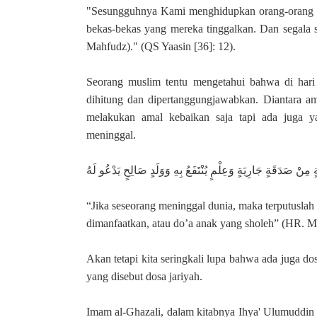
"Sesungguhnya Kami menghidupkan orang-orang m
bekas-bekas yang mereka tinggalkan. Dan segala
Mahfudz)." (QS Yaasin [36]: 12).
Seorang muslim tentu mengetahui bahwa di hari
dihitung dan dipertanggungjawabkan. Diantara am
melakukan amal kebaikan saja tapi ada juga ya
meninggal.
ةٍ مِنْ صَدَقَةٍ جَارِيَةٍ وَعِلْمٍ يُنْتَفَعُ بِهِ وَوَلَدٍ صَالِحٍ يَدْعُو لَهُ
“Jika seseorang meninggal dunia, maka terputuslah 
dimanfaatkan, atau do’a anak yang sholeh” (HR. M
Akan tetapi kita seringkali lupa bahwa ada juga dos
yang disebut dosa jariyah.
Imam al-Ghazali, dalam kitabnya Ihya' Ulumuddin