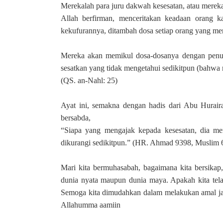
Merekalah para juru dakwah kesesatan, atau mere
Allah berfirman, menceritakan keadaan orang 
kekufurannya, ditambah dosa setiap orang yang mer
Mereka akan memikul dosa-dosanya dengan penuh
sesatkan yang tidak mengetahui sedikitpun (bahwa 
(QS. an-Nahl: 25)
Ayat ini, semakna dengan hadis dari Abu Hurairah
bersabda,
“Siapa yang mengajak kepada kesesatan, dia men
dikurangi sedikitpun.” (HR. Ahmad 9398, Muslim 6
Mari kita bermuhasabah, bagaimana kita bersikap,
dunia nyata maupun dunia maya. Apakah kita tel
Semoga kita dimudahkan dalam melakukan amal jari
Allahumma aamiin