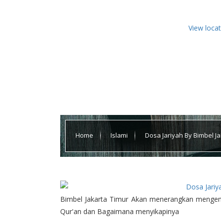
View loca
Home
Islami
Dosa Jariyah By Bimbel Ja
Bimbel Jakarta Timur Akan menerangkan mengena
Qur'an dan Bagaimana menyikapinya