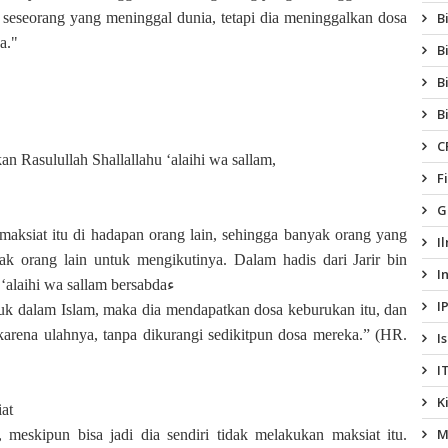
seseorang yang meninggal dunia, tetapi dia meninggalkan dosa
B
a."
B
B
B
C
an Rasulullah Shallallahu ‘alaihi wa sallam,
F
G
aksiat itu di hadapan orang lain, sehingga banyak orang yang
I
ak orang lain untuk mengikutinya. Dalam hadis dari Jarir bin
I
Abdillah radhiyallahu ‘anhu, Rasulullah shallallahu ‘alaihi wa sallam bersabdaء
I
uk dalam Islam, maka dia mendapatkan dosa keburukan itu, dan
arena ulahnya, tanpa dikurangi sedikitpun dosa mereka.” (HR.
I
I
K
at
M
meskipun bisa jadi dia sendiri tidak melakukan maksiat itu.