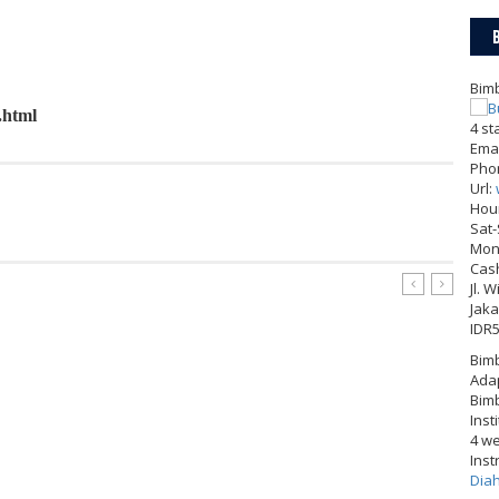
Bimb
.html
4
st
Emai
Pho
Url:
Hou
ER
GOOGLE+
PINTEREST
Sat
Mon-
Cas
Jl. 
Jaka
IDR
Bimb
Adap
Bimb
Inst
4 w
Inst
Dia