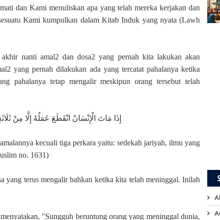
ati dan Kami menuliskan apa yang telah mereka kerjakan dan
 sesuatu Kami kumpulkan dalam Kitab Induk yang nyata (Lawh
 akhir nanti amal2 dan dosa2 yang pernah kita lakukan akan
al2 yang pernah dilakukan ada yang tercatat pahalanya ketika
ng pahalanya tetap mengalir meskipun orang tersebut telah
إِذَا مَاتَ الْإِنْسَانُ انْقَطَعَ عَمَلُهُ إِلَّا مِنْ ثَلَاثَ
amalannya kecuali tiga perkara yaitu: sedekah jariyah, ilmu yang
uslim no. 1631)
a yang terus mengalir bahkan ketika kita telah meninggal. Inilah
A
A
 menyatakan, "Sungguh beruntung orang yang meninggal dunia,