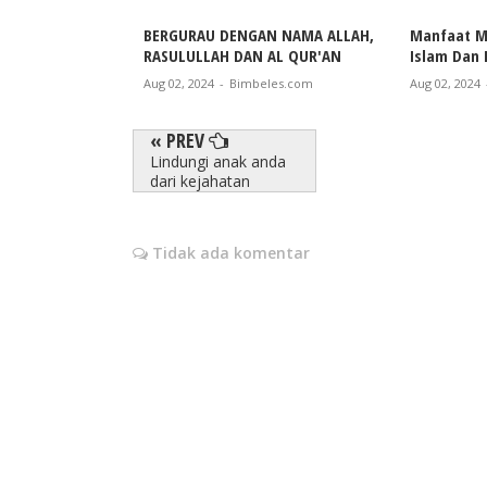
BERGURAU DENGAN NAMA ALLAH,
Manfaat M
RASULULLAH DAN AL QUR'AN
Islam Dan
Aug 02, 2024
-
Bimbeles.com
Aug 02, 2024
« PREV
Lindungi anak anda
dari kejahatan
Tidak ada komentar