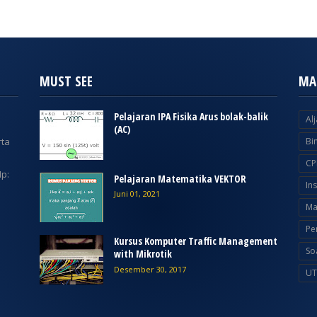
MUST SEE
MA
Pelajaran IPA Fisika Arus bolak-balik
Al
(AC)
rta
Bi
CP
p:
Pelajaran Matematika VEKTOR
In
Juni 01, 2021
Ma
Pe
Kursus Komputer Traffic Management
So
with Mikrotik
Desember 30, 2017
UT