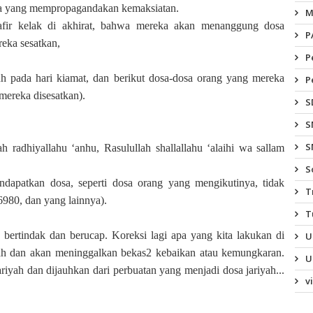
ka yang mempropagandakan kemaksiatan.
M
kafir kelak di akhirat, bahwa mereka akan menanggung dosa
P
eka sesatkan,
P
 pada hari kiamat, dan berikut dosa-dosa orang yang mereka
P
mereka disesatkan).
S
S
S
 radhiyallahu ‘anhu, Rasulullah shallallahu ‘alaihi wa sallam
S
dapatkan dosa, seperti dosa orang yang mengikutinya, tidak
T
980, dan yang lainnya).
T
 bertindak dan berucap. Koreksi lagi apa yang kita lakukan di
U
ah dan akan meninggalkan bekas2 kebaikan atau kemungkaran.
U
yah dan dijauhkan dari perbuatan yang menjadi dosa jariyah...
v