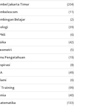
imbel Jakarta Timur
(204)
imbelescom
(11)
imbingan Belajar
(2)
iologi
(39)
PNS
(6)
isika
(42)
eometri
(5)
lmu Pengetahuan
(19)
nspirasi
(8)
PA
(49)
slami
(6)
T Training
(99)
imia
(40)
atematika
(133)