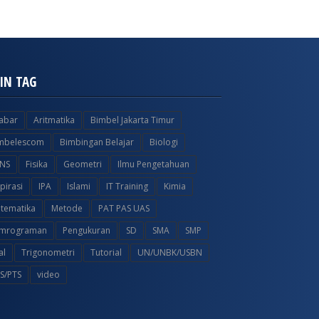
IN TAG
jabar
Aritmatika
Bimbel Jakarta Timur
mbelescom
Bimbingan Belajar
Biologi
NS
Fisika
Geometri
Ilmu Pengetahuan
spirasi
IPA
Islami
IT Training
Kimia
tematika
Metode
PAT PAS UAS
mrograman
Pengukuran
SD
SMA
SMP
al
Trigonometri
Tutorial
UN/UNBK/USBN
S/PTS
video