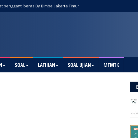
t pengganti beras By Bimbel Jakarta Timur
N
SOAL
LATIHAN
SOAL UJIAN
MTMTK