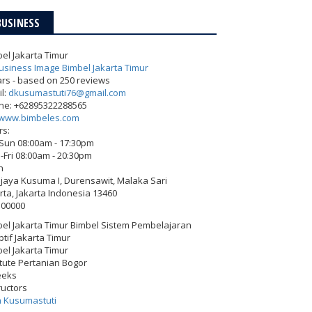
BUSINESS
el Jakarta Timur
ars - based on
250
reviews
l:
dkusumastuti76@gmail.com
ne:
+62895322288565
www.bimbeles.com
rs:
-Sun 08:00am - 17:30pm
Fri 08:00am - 20:30pm
h
Wijaya Kusuma I, Durensawit, Malaka Sari
rta
,
Jakarta Indonesia
13460
500000
el Jakarta Timur Bimbel Sistem Pembelajaran
tif Jakarta Timur
el Jakarta Timur
itute Pertanian Bogor
eeks
ructors
h Kusumastuti