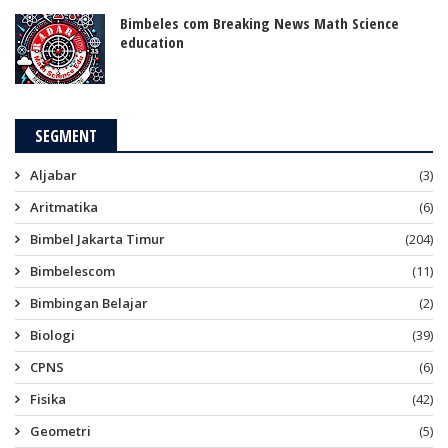
Bimbeles com Breaking News Math Science
education
SEGMENT
Aljabar
(3)
Aritmatika
(6)
Bimbel Jakarta Timur
(204)
Bimbelescom
(11)
Bimbingan Belajar
(2)
Biologi
(39)
CPNS
(6)
Fisika
(42)
Geometri
(5)