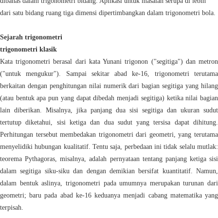
dibahas dalam trigonometri bidang. Aplikasi untuk masalah serupa di lebih
dari satu bidang ruang tiga dimensi dipertimbangkan dalam trigonometri bola.
Sejarah trigonometri
trigonometri klasik
Kata trigonometri berasal dari kata Yunani trigonon ("segitiga") dan metron
("untuk mengukur"). Sampai sekitar abad ke-16, trigonometri terutama
berkaitan dengan penghitungan nilai numerik dari bagian segitiga yang hilang
(atau bentuk apa pun yang dapat dibedah menjadi segitiga) ketika nilai bagian
lain diberikan. Misalnya, jika panjang dua sisi segitiga dan ukuran sudut
tertutup diketahui, sisi ketiga dan dua sudut yang tersisa dapat dihitung.
Perhitungan tersebut membedakan trigonometri dari geometri, yang terutama
menyelidiki hubungan kualitatif. Tentu saja, perbedaan ini tidak selalu mutlak:
teorema Pythagoras, misalnya, adalah pernyataan tentang panjang ketiga sisi
dalam segitiga siku-siku dan dengan demikian bersifat kuantitatif. Namun,
dalam bentuk aslinya, trigonometri pada umumnya merupakan turunan dari
geometri; baru pada abad ke-16 keduanya menjadi cabang matematika yang
terpisah.