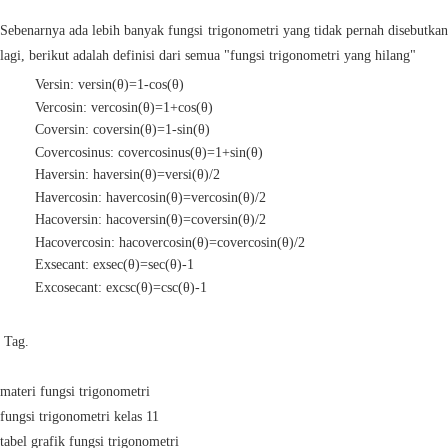
Sebenarnya ada lebih banyak fungsi trigonometri yang tidak pernah disebutkan
lagi, berikut adalah definisi dari semua "fungsi trigonometri yang hilang"
Versin: versin(θ)=1-cos(θ)
Vercosin: vercosin(θ)=1+cos(θ)
Coversin: coversin(θ)=1-sin(θ)
Covercosinus: covercosinus(θ)=1+sin(θ)
Haversin: haversin(θ)=versi(θ)/2
Havercosin: havercosin(θ)=vercosin(θ)/2
Hacoversin: hacoversin(θ)=coversin(θ)/2
Hacovercosin: hacovercosin(θ)=covercosin(θ)/2
Exsecant: exsec(θ)=sec(θ)-1
Excosecant: excsc(θ)=csc(θ)-1
Tag.
materi fungsi trigonometri
fungsi trigonometri kelas 11
tabel grafik fungsi trigonometri