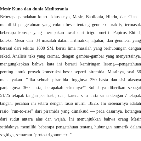
Mesir Kuno dan dunia Mediterania
Beberapa peradaban kuno—khususnya, Mesir, Babilonia, Hindu, dan Cina—
memiliki pengetahuan yang cukup besar tentang geometri praktis, termasuk
beberapa konsep yang merupakan awal dari trigonometri. Papirus Rhind,
koleksi Mesir dari 84 masalah dalam aritmatika, aljabar, dan geometri yang
berasal dari sekitar 1800 SM, berisi lima masalah yang berhubungan dengan
seked. Analisis teks yang cermat, dengan gambar-gambar yang menyertainya,
mengungkapkan bahwa kata ini berarti kemiringan lereng—pengetahuan
penting untuk proyek konstruksi besar seperti piramida. Misalnya, soal 56
menanyakan: “Jika sebuah piramida tingginya 250 hasta dan sisi alasnya
panjangnya 360 hasta, berapakah sekednya?” Solusinya diberikan sebagai
51/25 telapak tangan per hasta, dan, karena satu hasta sama dengan 7 telapak
tangan, pecahan ini setara dengan rasio murni 18/25. Ini sebenarnya adalah
rasio "run-to-rise" dari piramida yang dimaksud — pada dasarnya, kotangen
dari sudut antara alas dan wajah. Ini menunjukkan bahwa orang Mesir
setidaknya memiliki beberapa pengetahuan tentang hubungan numerik dalam
segitiga, semacam "proto-trigonometri."