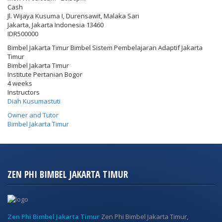
Cash
Jl. Wijaya Kusuma I, Durensawit, Malaka Sari
Jakarta
,
Jakarta Indonesia
13460
IDR500000
Bimbel Jakarta Timur Bimbel Sistem Pembelajaran Adaptif Jakarta
Timur
Bimbel Jakarta Timur
Institute Pertanian Bogor
4 weeks
Instructors
Diah Kusumastuti
Owner and Tutor
Bimbel Jakarta Timur
ZEN PHI BIMBEL JAKARTA TIMUR
Zen Phi Bimbel Jakarta Timur
Zen Phi Bimbel Jakarta Timur,