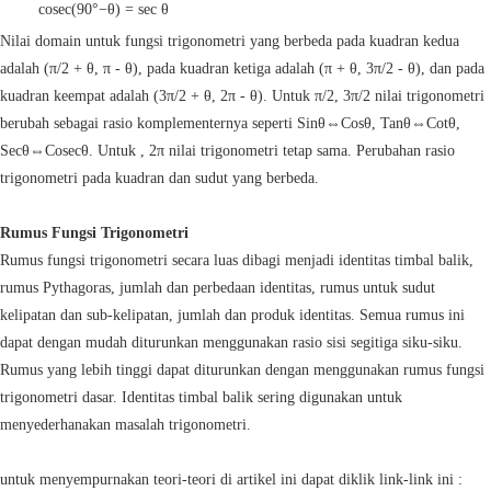
cosec(90°−θ) = sec θ
Nilai domain untuk fungsi trigonometri yang berbeda pada kuadran kedua
adalah (π/2 + θ, π - θ), pada kuadran ketiga adalah (π + θ, 3π/2 - θ), dan pada
kuadran keempat adalah (3π/2 + θ, 2π - θ). Untuk π/2, 3π/2 nilai trigonometri
berubah sebagai rasio komplementernya seperti Sinθ⇔Cosθ, Tanθ⇔Cotθ,
Secθ⇔Cosecθ. Untuk , 2π nilai trigonometri tetap sama. Perubahan rasio
trigonometri pada kuadran dan sudut yang berbeda.
Rumus Fungsi Trigonometri
Rumus fungsi trigonometri secara luas dibagi menjadi identitas timbal balik,
rumus Pythagoras, jumlah dan perbedaan identitas, rumus untuk sudut
kelipatan dan sub-kelipatan, jumlah dan produk identitas. Semua rumus ini
dapat dengan mudah diturunkan menggunakan rasio sisi segitiga siku-siku.
Rumus yang lebih tinggi dapat diturunkan dengan menggunakan rumus fungsi
trigonometri dasar. Identitas timbal balik sering digunakan untuk
menyederhanakan masalah trigonometri.
untuk menyempurnakan teori-teori di artikel ini dapat diklik link-link ini :