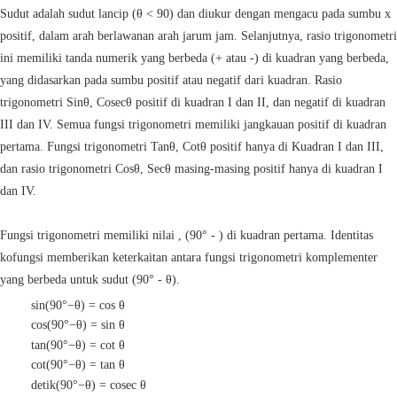
Sudut adalah sudut lancip (θ < 90) dan diukur dengan mengacu pada sumbu x
positif, dalam arah berlawanan arah jarum jam. Selanjutnya, rasio trigonometri
ini memiliki tanda numerik yang berbeda (+ atau -) di kuadran yang berbeda,
yang didasarkan pada sumbu positif atau negatif dari kuadran. Rasio
trigonometri Sinθ, Cosecθ positif di kuadran I dan II, dan negatif di kuadran
III dan IV. Semua fungsi trigonometri memiliki jangkauan positif di kuadran
pertama. Fungsi trigonometri Tanθ, Cotθ positif hanya di Kuadran I dan III,
dan rasio trigonometri Cosθ, Secθ masing-masing positif hanya di kuadran I
dan IV.
Fungsi trigonometri memiliki nilai , (90° - ) di kuadran pertama. Identitas
kofungsi memberikan keterkaitan antara fungsi trigonometri komplementer
yang berbeda untuk sudut (90° - θ).
sin(90°−θ) = cos θ
cos(90°−θ) = sin θ
tan(90°−θ) = cot θ
cot(90°−θ) = tan θ
detik(90°−θ) = cosec θ