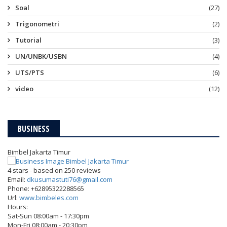
Soal
(27)
Trigonometri
(2)
Tutorial
(3)
UN/UNBK/USBN
(4)
UTS/PTS
(6)
video
(12)
BUSINESS
Bimbel Jakarta Timur
4
stars - based on
250
reviews
Email:
dkusumastuti76@gmail.com
Phone:
+62895322288565
Url:
www.bimbeles.com
Hours:
Sat-Sun 08:00am - 17:30pm
Mon-Fri 08:00am - 20:30pm