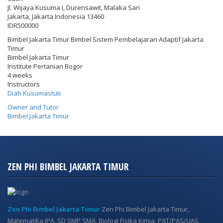
Jl. Wijaya Kusuma I, Durensawit, Malaka Sari
Jakarta
,
Jakarta Indonesia
13460
IDR500000
Bimbel Jakarta Timur Bimbel Sistem Pembelajaran Adaptif Jakarta
Timur
Bimbel Jakarta Timur
Institute Pertanian Bogor
4 weeks
Instructors
Diah Kusumastuti
Owner and Tutor
Bimbel Jakarta Timur
ZEN PHI BIMBEL JAKARTA TIMUR
Zen Phi Bimbel Jakarta Timur
Zen Phi Bimbel Jakarta Timur,
Matematika IPA, SD SMP SMA, Biologi Fisika Kimia, PAT/PAS/UAS