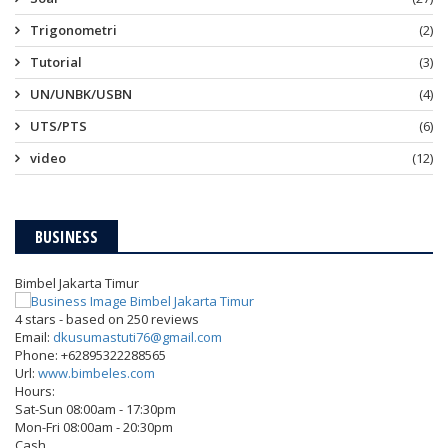
Trigonometri
(2)
Tutorial
(3)
UN/UNBK/USBN
(4)
UTS/PTS
(6)
video
(12)
BUSINESS
Bimbel Jakarta Timur
4
stars - based on
250
reviews
Email:
dkusumastuti76@gmail.com
Phone:
+62895322288565
Url:
www.bimbeles.com
Hours:
Sat-Sun 08:00am - 17:30pm
Mon-Fri 08:00am - 20:30pm
Cash