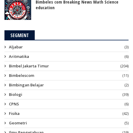
Bimbeles com Breaking News Math Science
education
SEGMENT
Aljabar
(3)
Aritmatika
(6)
Bimbel Jakarta Timur
(204)
Bimbelescom
(11)
Bimbingan Belajar
(2)
Biologi
(39)
CPNS
(6)
Fisika
(42)
Geometri
(5)
Ilmu Pengetahuan
(19)