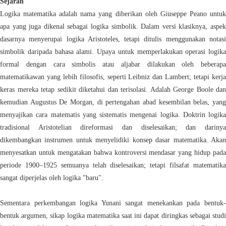
Sejarah
Logika matematika adalah nama yang diberikan oleh Giuseppe Peano untuk
apa yang juga dikenal sebagai logika simbolik. Dalam versi klasiknya, aspek
dasarnya menyerupai logika Aristoteles, tetapi ditulis menggunakan notasi
simbolik daripada bahasa alami. Upaya untuk memperlakukan operasi logika
formal dengan cara simbolis atau aljabar dilakukan oleh beberapa
matematikawan yang lebih filosofis, seperti Leibniz dan Lambert; tetapi kerja
keras mereka tetap sedikit diketahui dan terisolasi. Adalah George Boole dan
kemudian Augustus De Morgan, di pertengahan abad kesembilan belas, yang
menyajikan cara matematis yang sistematis mengenai logika. Doktrin logika
tradisional Aristotelian direformasi dan diselesaikan; dan darinya
dikembangkan instrumen untuk menyelidiki konsep dasar matematika. Akan
menyesatkan untuk mengatakan bahwa kontroversi mendasar yang hidup pada
periode 1900–1925 semuanya telah diselesaikan; tetapi filsafat matematika
sangat diperjelas oleh logika "baru".
Sementara perkembangan logika Yunani sangat menekankan pada bentuk-
bentuk argumen, sikap logika matematika saat ini dapat diringkas sebagai studi