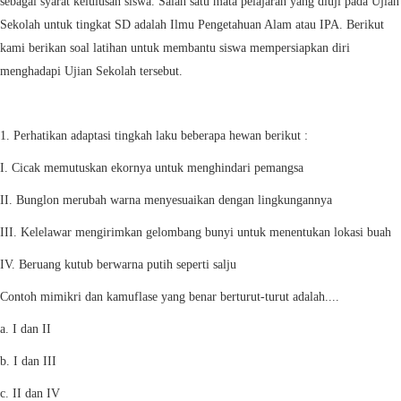
sebagai syarat kelulusan siswa. Salah satu mata pelajaran yang diuji pada Ujian
Sekolah untuk tingkat SD adalah Ilmu Pengetahuan Alam atau IPA. Berikut
kami berikan soal latihan untuk membantu siswa mempersiapkan diri
menghadapi Ujian Sekolah tersebut.
1. Perhatikan adaptasi tingkah laku beberapa hewan berikut :
I. Cicak memutuskan ekornya untuk menghindari pemangsa
II. Bunglon merubah warna menyesuaikan dengan lingkungannya
III. Kelelawar mengirimkan gelombang bunyi untuk menentukan lokasi buah
IV. Beruang kutub berwarna putih seperti salju
Contoh mimikri dan kamuflase yang benar berturut-turut adalah....
a. I dan II
b. I dan III
c. II dan IV