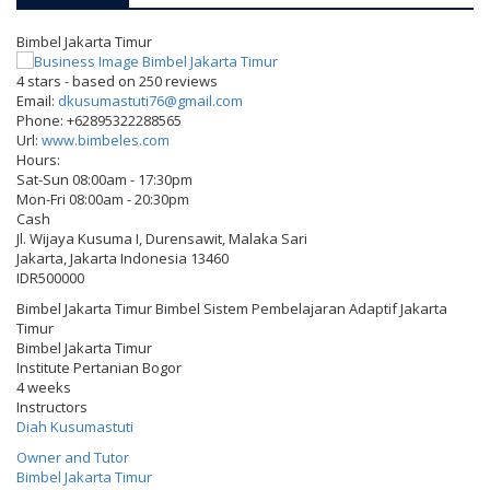
Bimbel Jakarta Timur
4
stars - based on
250
reviews
Email:
dkusumastuti76@gmail.com
Phone:
+62895322288565
Url:
www.bimbeles.com
Hours:
Sat-Sun 08:00am - 17:30pm
Mon-Fri 08:00am - 20:30pm
Cash
Jl. Wijaya Kusuma I, Durensawit, Malaka Sari
Jakarta
,
Jakarta Indonesia
13460
IDR500000
Bimbel Jakarta Timur Bimbel Sistem Pembelajaran Adaptif Jakarta
Timur
Bimbel Jakarta Timur
Institute Pertanian Bogor
4 weeks
Instructors
Diah Kusumastuti
Owner and Tutor
Bimbel Jakarta Timur