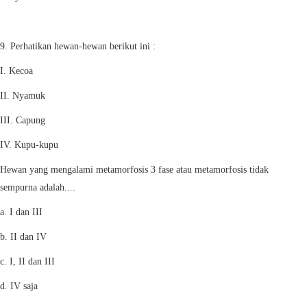
9. Perhatikan hewan-hewan berikut ini :
I. Kecoa
II. Nyamuk
III. Capung
IV. Kupu-kupu
Hewan yang mengalami metamorfosis 3 fase atau metamorfosis tidak
sempurna adalah....
a. I dan III
b. II dan IV
c. I, II dan III
d. IV saja