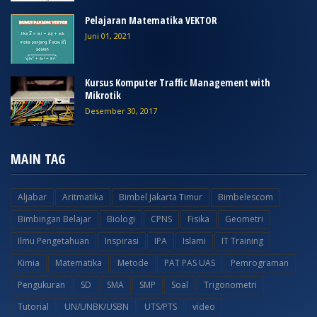
Pelajaran Matematika VEKTOR
Juni 01, 2021
Kursus Komputer Traffic Management with
Mikrotik
Desember 30, 2017
MAIN TAG
Aljabar
Aritmatika
Bimbel Jakarta Timur
Bimbelescom
Bimbingan Belajar
Biologi
CPNS
Fisika
Geometri
Ilmu Pengetahuan
Inspirasi
IPA
Islami
IT Training
Kimia
Matematika
Metode
PAT PAS UAS
Pemrograman
Pengukuran
SD
SMA
SMP
Soal
Trigonometri
Tutorial
UN/UNBK/USBN
UTS/PTS
video