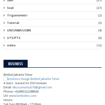
SMP
(57)
Soal
(27)
Trigonometri
(2)
Tutorial
(3)
UN/UNBK/USBN
(4)
UTS/PTS
(6)
video
(12)
BUSINESS
Bimbel Jakarta Timur
4
stars - based on
250
reviews
Email:
dkusumastuti76@gmail.com
Phone:
+62895322288565
Url:
www.bimbeles.com
Hours:
Sat-Sun 08:00am - 17:30pm