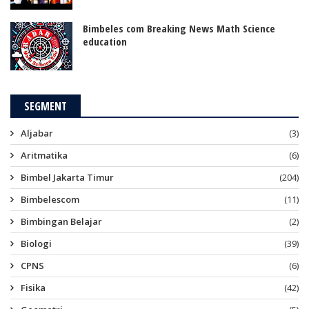
Bimbeles com Breaking News Math Science
education
SEGMENT
Aljabar
(3)
Aritmatika
(6)
Bimbel Jakarta Timur
(204)
Bimbelescom
(11)
Bimbingan Belajar
(2)
Biologi
(39)
CPNS
(6)
Fisika
(42)