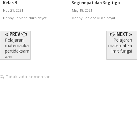
Kelas 9
Segiempat dan Segitiga
Nov 21, 2021
-
May 18, 2021
-
Denny Febiana Nurhidayat
Denny Febiana Nurhidayat
« PREV
NEXT »
Pelajaran
Pelajaran
matematika
matematika
pertidaksam
limit fungsi
aan
Tidak ada komentar