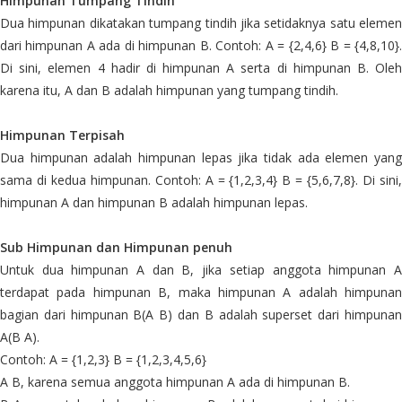
Himpunan Tumpang Tindih
Dua himpunan dikatakan tumpang tindih jika setidaknya satu elemen
dari himpunan A ada di himpunan B. Contoh: A = {2,4,6} B = {4,8,10}.
Di sini, elemen 4 hadir di himpunan A serta di himpunan B. Oleh
karena itu, A dan B adalah himpunan yang tumpang tindih.
Himpunan Terpisah
Dua himpunan adalah himpunan lepas jika tidak ada elemen yang
sama di kedua himpunan. Contoh: A = {1,2,3,4} B = {5,6,7,8}. Di sini,
himpunan A dan himpunan B adalah himpunan lepas.
Sub Himpunan dan Himpunan penuh
Untuk dua himpunan A dan B, jika setiap anggota himpunan A
terdapat pada himpunan B, maka himpunan A adalah himpunan
bagian dari himpunan B(A B) dan B adalah superset dari himpunan
A(B A).
Contoh: A = {1,2,3} B = {1,2,3,4,5,6}
A B, karena semua anggota himpunan A ada di himpunan B.