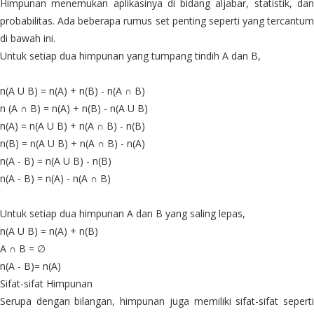
Himpunan menemukan aplikasinya di bidang aljabar, statistik, dan
probabilitas. Ada beberapa rumus set penting seperti yang tercantum
di bawah ini.
Untuk setiap dua himpunan yang tumpang tindih A dan B,
n(A U B) = n(A) + n(B) - n(A ∩ B)
n (A ∩ B) = n(A) + n(B) - n(A U B)
n(A) = n(A U B) + n(A ∩ B) - n(B)
n(B) = n(A U B) + n(A ∩ B) - n(A)
n(A - B) = n(A U B) - n(B)
n(A - B) = n(A) - n(A ∩ B)
Untuk setiap dua himpunan A dan B yang saling lepas,
n(A U B) = n(A) + n(B)
A ∩ B = ∅
n(A - B)= n(A)
Sifat-sifat Himpunan
Serupa dengan bilangan, himpunan juga memiliki sifat-sifat seperti