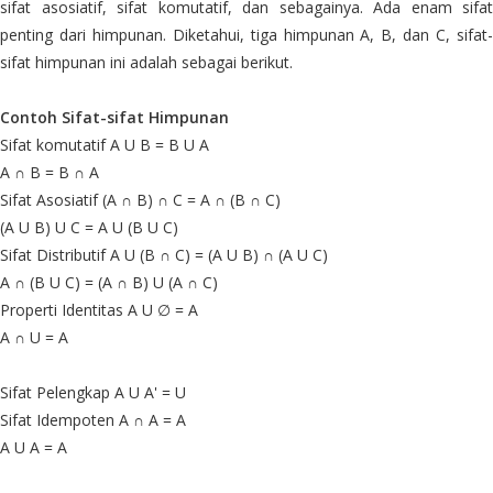
sifat asosiatif, sifat komutatif, dan sebagainya. Ada enam sifat
penting dari himpunan. Diketahui, tiga himpunan A, B, dan C, sifat-
sifat himpunan ini adalah sebagai berikut.
Contoh Sifat-sifat Himpunan
Sifat komutatif A U B = B U A
A ∩ B = B ∩ A
Sifat Asosiatif (A ∩ B) ∩ C = A ∩ (B ∩ C)
(A U B) U C = A U (B U C)
Sifat Distributif A U (B ∩ C) = (A U B) ∩ (A U C)
A ∩ (B U C) = (A ∩ B) U (A ∩ C)
Properti Identitas A U ∅ = A
A ∩ U = A
Sifat Pelengkap A U A' = U
Sifat Idempoten A ∩ A = A
A U A = A