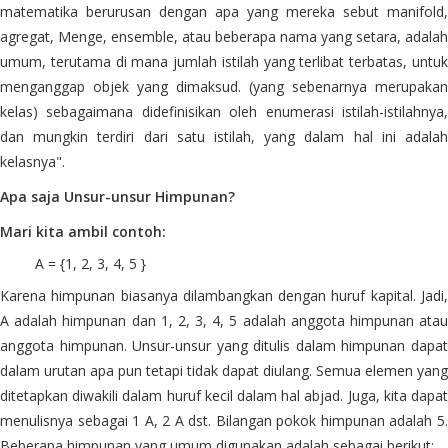
matematika berurusan dengan apa yang mereka sebut manifold,
agregat, Menge, ensemble, atau beberapa nama yang setara, adalah
umum, terutama di mana jumlah istilah yang terlibat terbatas, untuk
menganggap objek yang dimaksud. (yang sebenarnya merupakan
kelas) sebagaimana didefinisikan oleh enumerasi istilah-istilahnya,
dan mungkin terdiri dari satu istilah, yang dalam hal ini adalah
kelasnya".
Apa saja Unsur-unsur Himpunan?
Mari kita ambil contoh:
A = {1, 2, 3, 4, 5 }
Karena himpunan biasanya dilambangkan dengan huruf kapital. Jadi,
A adalah himpunan dan 1, 2, 3, 4, 5 adalah anggota himpunan atau
anggota himpunan. Unsur-unsur yang ditulis dalam himpunan dapat
dalam urutan apa pun tetapi tidak dapat diulang. Semua elemen yang
ditetapkan diwakili dalam huruf kecil dalam hal abjad. Juga, kita dapat
menulisnya sebagai 1 A, 2 A dst. Bilangan pokok himpunan adalah 5.
Beberapa himpunan yang umum digunakan adalah sebagai berikut: