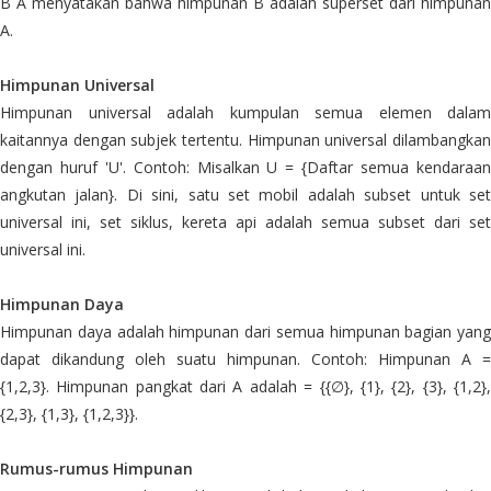
B A menyatakan bahwa himpunan B adalah superset dari himpunan
A.
Himpunan Universal
Himpunan universal adalah kumpulan semua elemen dalam
kaitannya dengan subjek tertentu. Himpunan universal dilambangkan
dengan huruf 'U'. Contoh: Misalkan U = {Daftar semua kendaraan
angkutan jalan}. Di sini, satu set mobil adalah subset untuk set
universal ini, set siklus, kereta api adalah semua subset dari set
universal ini.
Himpunan Daya
Himpunan daya adalah himpunan dari semua himpunan bagian yang
dapat dikandung oleh suatu himpunan. Contoh: Himpunan A =
{1,2,3}. Himpunan pangkat dari A adalah = {{∅}, {1}, {2}, {3}, {1,2},
{2,3}, {1,3}, {1,2,3}}.
Rumus-rumus Himpunan