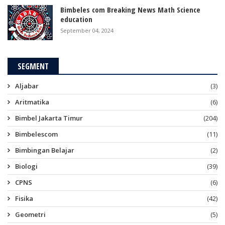
Bimbeles com Breaking News Math Science
education
September 04, 2024
SEGMENT
Aljabar
(3)
Aritmatika
(6)
Bimbel Jakarta Timur
(204)
Bimbelescom
(11)
Bimbingan Belajar
(2)
Biologi
(39)
CPNS
(6)
Fisika
(42)
Geometri
(5)