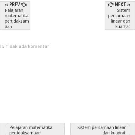
« PREV
NEXT »
Pelajaran
Sistem
matematika
persamaan
pertidaksam
linear dan
aan
kuadrat
Tidak ada komentar
Pelajaran matematika
Sistem persamaan linear
pertidaksamaan
dan kuadrat