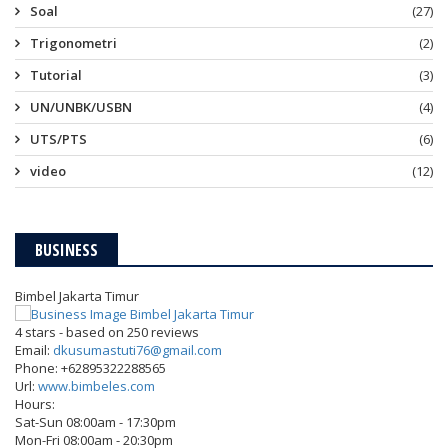
Soal
(27)
Trigonometri
(2)
Tutorial
(3)
UN/UNBK/USBN
(4)
UTS/PTS
(6)
video
(12)
BUSINESS
Bimbel Jakarta Timur
4
stars - based on
250
reviews
Email:
dkusumastuti76@gmail.com
Phone:
+62895322288565
Url:
www.bimbeles.com
Hours:
Sat-Sun 08:00am - 17:30pm
Mon-Fri 08:00am - 20:30pm