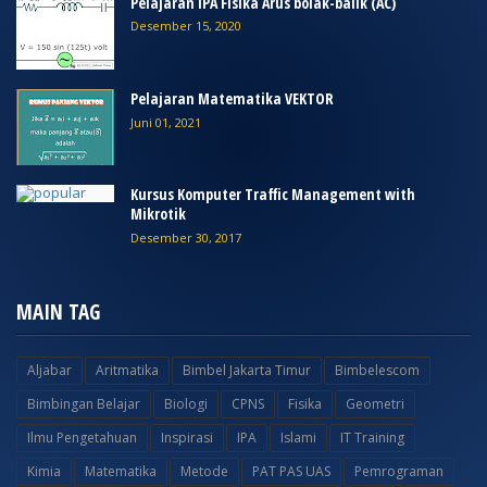
Pelajaran IPA Fisika Arus bolak-balik (AC)
Desember 15, 2020
Pelajaran Matematika VEKTOR
Juni 01, 2021
Kursus Komputer Traffic Management with
Mikrotik
Desember 30, 2017
MAIN TAG
Aljabar
Aritmatika
Bimbel Jakarta Timur
Bimbelescom
Bimbingan Belajar
Biologi
CPNS
Fisika
Geometri
Ilmu Pengetahuan
Inspirasi
IPA
Islami
IT Training
Kimia
Matematika
Metode
PAT PAS UAS
Pemrograman