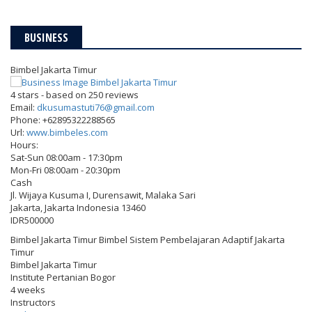
BUSINESS
Bimbel Jakarta Timur
4
stars - based on
250
reviews
Email:
dkusumastuti76@gmail.com
Phone:
+62895322288565
Url:
www.bimbeles.com
Hours:
Sat-Sun 08:00am - 17:30pm
Mon-Fri 08:00am - 20:30pm
Cash
Jl. Wijaya Kusuma I, Durensawit, Malaka Sari
Jakarta
,
Jakarta Indonesia
13460
IDR500000
Bimbel Jakarta Timur Bimbel Sistem Pembelajaran Adaptif Jakarta
Timur
Bimbel Jakarta Timur
Institute Pertanian Bogor
4 weeks
Instructors