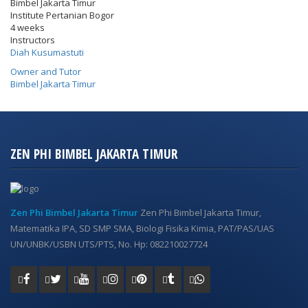
Bimbel Jakarta Timur
Institute Pertanian Bogor
4 weeks
Instructors
Diah Kusumastuti
Owner and Tutor
Bimbel Jakarta Timur
ZEN PHI BIMBEL JAKARTA TIMUR
Zen Phi Bimbel Jakarta Timur
Zen Phi Bimbel Jakarta Timur,
Matematika IPA, SD SMP SMA, Biologi Fisika Kimia, PAT/PAS/UAS
UN/UNBK/USBN UTS/PTS, No. Hp: 082210027724