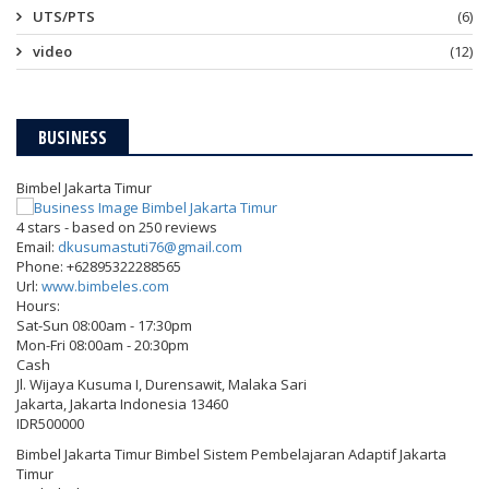
UTS/PTS
(6)
video
(12)
BUSINESS
Bimbel Jakarta Timur
4
stars - based on
250
reviews
Email:
dkusumastuti76@gmail.com
Phone:
+62895322288565
Url:
www.bimbeles.com
Hours:
Sat-Sun 08:00am - 17:30pm
Mon-Fri 08:00am - 20:30pm
Cash
Jl. Wijaya Kusuma I, Durensawit, Malaka Sari
Jakarta
,
Jakarta Indonesia
13460
IDR500000
Bimbel Jakarta Timur Bimbel Sistem Pembelajaran Adaptif Jakarta
Timur