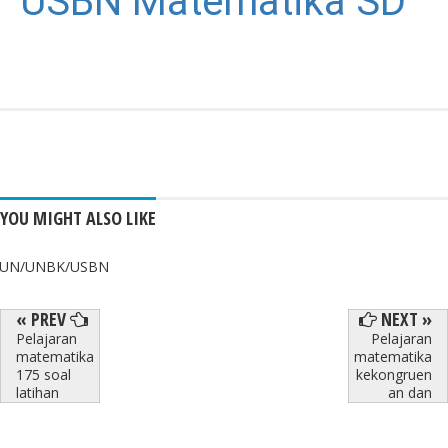
USBN Matematika SD
YOU MIGHT ALSO LIKE
UN/UNBK/USBN
« PREV
NEXT »
Pelajaran
Pelajaran
matematika
matematika
175 soal
kekongruen
latihan
an dan