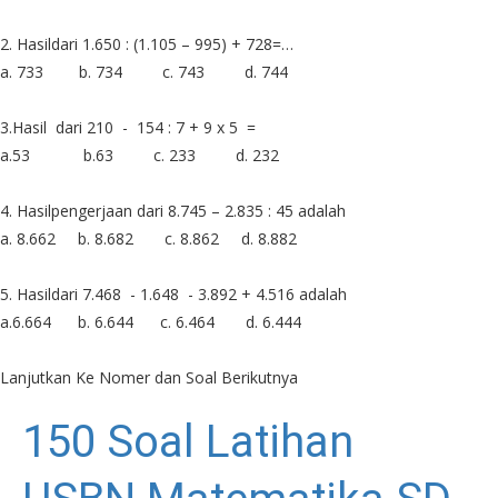
2. Hasildari 1.650 : (1.105 – 995) + 728=…
a. 733
b. 734
c. 743
d. 744
3.Hasil
dari
210
-
154 : 7
+ 9 x 5
=
a.53
b.63
c. 233
d. 232
4. Hasilpengerjaan dari 8.745 – 2.835 : 45 adalah
a. 8.662
b. 8.682
c. 8.862
d. 8.882
5. Hasildari 7.468
- 1.648
- 3.892 + 4.516 adalah
a.6.664
b. 6.644
c. 6.464
d. 6.444
Lanjutkan Ke Nomer dan Soal Berikutnya
150 Soal Latihan