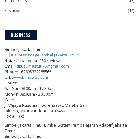
UTS/PTS
(6)
video
(12)
BUSINESS
Bimbel Jakarta Timur
4
stars - based on
250
reviews
Email:
dkusumastuti76@gmail.com
Phone:
+62895322288565
Url:
www.bimbeles.com
Hours:
Sat-Sun 08:00am - 17:30pm
Mon-Fri 08:00am - 20:30pm
Cash
Jl. Wijaya Kusuma I, Durensawit, Malaka Sari
Jakarta
,
Jakarta Indonesia
13460
IDR500000
Bimbel Jakarta Timur Bimbel Sistem Pembelajaran Adaptif Jakarta
Timur
Bimbel Jakarta Timur