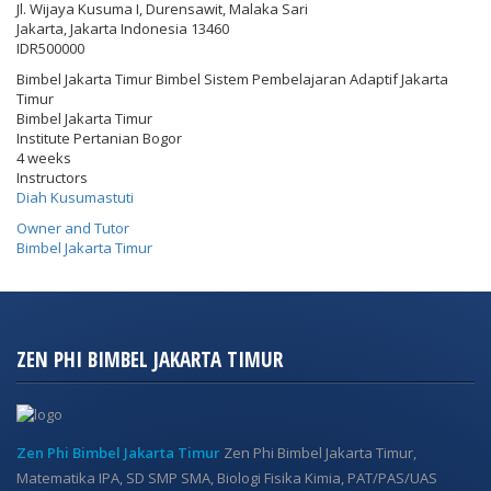
Jl. Wijaya Kusuma I, Durensawit, Malaka Sari
Jakarta
,
Jakarta Indonesia
13460
IDR500000
Bimbel Jakarta Timur Bimbel Sistem Pembelajaran Adaptif Jakarta
Timur
Bimbel Jakarta Timur
Institute Pertanian Bogor
4 weeks
Instructors
Diah Kusumastuti
Owner and Tutor
Bimbel Jakarta Timur
ZEN PHI BIMBEL JAKARTA TIMUR
Zen Phi Bimbel Jakarta Timur
Zen Phi Bimbel Jakarta Timur,
Matematika IPA, SD SMP SMA, Biologi Fisika Kimia, PAT/PAS/UAS