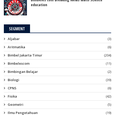
education
SEGMENT
Aljabar
(3)
Aritmatika
(6)
Bimbel Jakarta Timur
(204)
Bimbelescom
(11)
Bimbingan Belajar
(2)
Biologi
(39)
CPNS
(6)
Fisika
(42)
Geometri
(5)
Ilmu Pengetahuan
(19)