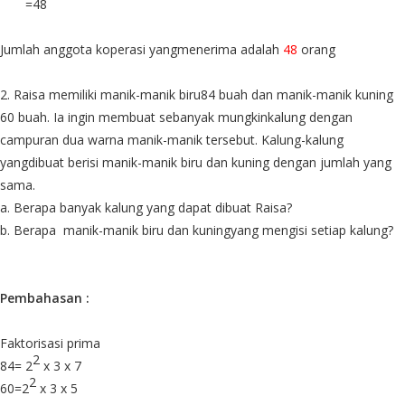
=48
Jumlah anggota koperasi yangmenerima adalah
48
orang
2. Raisa memiliki manik-manik biru84 buah dan manik-manik kuning
60 buah. Ia ingin membuat sebanyak mungkinkalung dengan
campuran dua warna manik-manik tersebut. Kalung-kalung
yangdibuat berisi manik-manik biru dan kuning dengan jumlah yang
sama.
a. Berapa banyak kalung yang dapat dibuat Raisa?
b. Berapa
manik-manik biru dan kuningyang mengisi setiap kalung?
Pembahasan :
Faktorisasi prima
2
84= 2
x 3 x 7
2
60=2
x 3 x 5