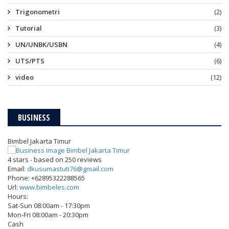
Trigonometri
(2)
Tutorial
(3)
UN/UNBK/USBN
(4)
UTS/PTS
(6)
video
(12)
BUSINESS
Bimbel Jakarta Timur
4
stars - based on
250
reviews
Email:
dkusumastuti76@gmail.com
Phone:
+62895322288565
Url:
www.bimbeles.com
Hours:
Sat-Sun 08:00am - 17:30pm
Mon-Fri 08:00am - 20:30pm
Cash