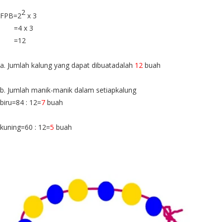
2
FPB=2
x 3
=4 x 3
=12
a. Jumlah kalung yang dapat dibuatadalah
12
buah
b. Jumlah manik-manik dalam setiapkalung
biru=84 : 12=
7
buah
kuning=60 : 12=
5
buah