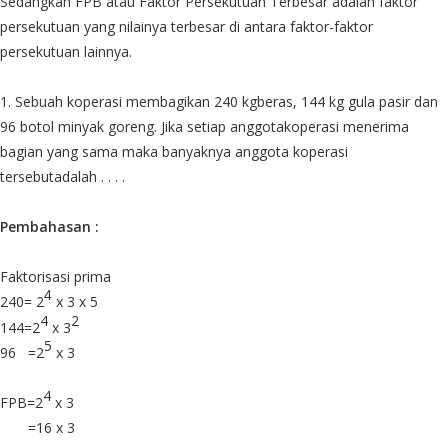
Sedangkan FPB atau Faktor Persekutuan Terbesar adalah faktor
persekutuan yang nilainya terbesar di antara faktor-faktor
persekutuan lainnya.
1.
Sebuah koperasi membagikan 240 kgberas, 144 kg gula pasir dan
96 botol minyak goreng. Jika setiap anggotakoperasi menerima
bagian yang sama maka banyaknya anggota koperasi
tersebutadalah . . . .
Pembahasan :
Faktorisasi prima
4
240=
2
x 3 x 5
4
2
144=2
x 3
5
96 =2
x 3
4
FPB=2
x 3
=16 x 3