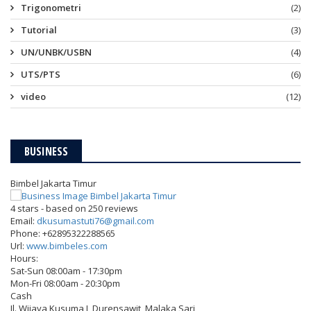
Trigonometri
(2)
Tutorial
(3)
UN/UNBK/USBN
(4)
UTS/PTS
(6)
video
(12)
BUSINESS
Bimbel Jakarta Timur
4
stars - based on
250
reviews
Email:
dkusumastuti76@gmail.com
Phone:
+62895322288565
Url:
www.bimbeles.com
Hours:
Sat-Sun 08:00am - 17:30pm
Mon-Fri 08:00am - 20:30pm
Cash
Jl. Wijaya Kusuma I, Durensawit, Malaka Sari