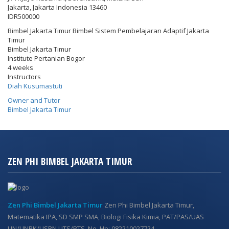
Jakarta
,
Jakarta Indonesia
13460
IDR500000
Bimbel Jakarta Timur Bimbel Sistem Pembelajaran Adaptif Jakarta
Timur
Bimbel Jakarta Timur
Institute Pertanian Bogor
4 weeks
Instructors
Diah Kusumastuti
Owner and Tutor
Bimbel Jakarta Timur
ZEN PHI BIMBEL JAKARTA TIMUR
Zen Phi Bimbel Jakarta Timur
Zen Phi Bimbel Jakarta Timur,
Matematika IPA, SD SMP SMA, Biologi Fisika Kimia, PAT/PAS/UAS
UN/UNBK/USBN UTS/PTS, No. Hp: 082210027724