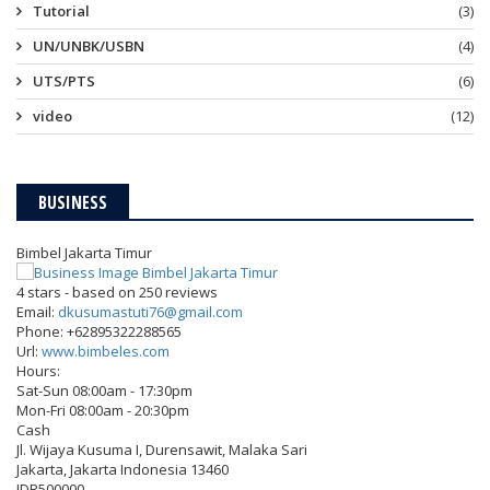
Tutorial
(3)
UN/UNBK/USBN
(4)
UTS/PTS
(6)
video
(12)
BUSINESS
Bimbel Jakarta Timur
4
stars - based on
250
reviews
Email:
dkusumastuti76@gmail.com
Phone:
+62895322288565
Url:
www.bimbeles.com
Hours:
Sat-Sun 08:00am - 17:30pm
Mon-Fri 08:00am - 20:30pm
Cash
Jl. Wijaya Kusuma I, Durensawit, Malaka Sari
Jakarta
,
Jakarta Indonesia
13460
IDR500000