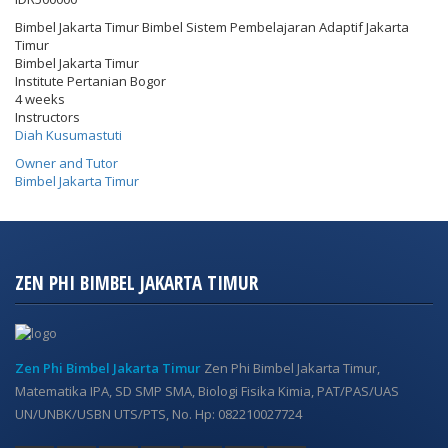
Bimbel Jakarta Timur Bimbel Sistem Pembelajaran Adaptif Jakarta
Timur
Bimbel Jakarta Timur
Institute Pertanian Bogor
4 weeks
Instructors
Diah Kusumastuti
Owner and Tutor
Bimbel Jakarta Timur
ZEN PHI BIMBEL JAKARTA TIMUR
Zen Phi Bimbel Jakarta Timur
Zen Phi Bimbel Jakarta Timur,
Matematika IPA, SD SMP SMA, Biologi Fisika Kimia, PAT/PAS/UAS
UN/UNBK/USBN UTS/PTS, No. Hp: 082210027724