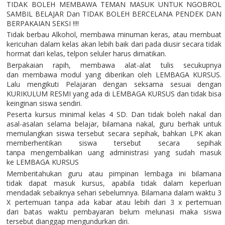
TIDAK BOLEH MEMBAWA TEMAN MASUK UNTUK NGOBROL
SAMBIL BELAJAR Dan TIDAK BOLEH BERCELANA PENDEK DAN
BERPAKAIAN SEKSI !!!!
Tidak berbau Alkohol, membawa minuman keras, atau membuat
kericuhan dalam kelas akan lebih baik dari pada diusir secara tidak
hormat dari kelas, telpon seluler harus dimatikan.
Berpakaian rapih, membawa alat-alat tulis secukupnya
dan membawa modul yang diberikan oleh LEMBAGA KURSUS.
Lalu mengikuti Pelajaran dengan seksama sesuai dengan
KURIKULUM RESMI yang ada di LEMBAGA KURSUS dan tidak bisa
keinginan siswa sendiri.
Peserta kursus minimal kelas 4 SD. Dan tidak boleh nakal dan
asal-asalan selama belajar, bilamana nakal, guru berhak untuk
memulangkan siswa tersebut secara sepihak, bahkan LPK akan
memberhentikan siswa tersebut secara sepihak
tanpa mengembalikan uang administrasi yang sudah masuk
ke LEMBAGA KURSUS
Memberitahukan guru atau pimpinan lembaga ini bilamana
tidak dapat masuk kursus, apabila tidak dalam keperluan
mendadak sebaiknya sehari sebelumnya. Bilamana dalam waktu 3
X pertemuan tanpa ada kabar atau lebih dari 3 x pertemuan
dari batas waktu pembayaran belum melunasi maka siswa
tersebut dianggap mengundurkan diri.