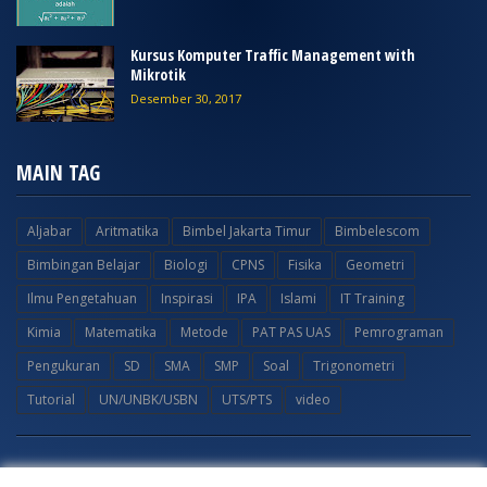
Kursus Komputer Traffic Management with
Mikrotik
Desember 30, 2017
MAIN TAG
Aljabar
Aritmatika
Bimbel Jakarta Timur
Bimbelescom
Bimbingan Belajar
Biologi
CPNS
Fisika
Geometri
Ilmu Pengetahuan
Inspirasi
IPA
Islami
IT Training
Kimia
Matematika
Metode
PAT PAS UAS
Pemrograman
Pengukuran
SD
SMA
SMP
Soal
Trigonometri
Tutorial
UN/UNBK/USBN
UTS/PTS
video
COPYRIGHT ©
2026 Yester Magazine