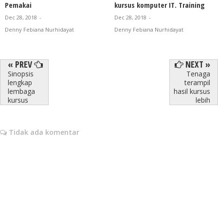
Pemakai
kursus komputer IT. Training
Dec 28, 2018
-
Dec 28, 2018
-
Denny Febiana Nurhidayat
Denny Febiana Nurhidayat
« PREV
NEXT »
Sinopsis
Tenaga
lengkap
terampil
lembaga
hasil kursus
kursus
lebih
Tidak ada komentar