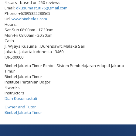
4
stars - based on
250
reviews
Email:
dkusumastuti76@gmail.com
Phone:
+62895322288565
Url:
www.bimbeles.com
Hours:
Sat-Sun 08:00am - 17:30pm
Mon-Fri 08:00am - 20:30pm
Cash
Jl. Wijaya Kusuma I, Durensawit, Malaka Sari
Jakarta
,
Jakarta Indonesia
13460
IDR500000
Bimbel Jakarta Timur Bimbel Sistem Pembelajaran Adaptif Jakarta
Timur
Bimbel Jakarta Timur
Institute Pertanian Bogor
4 weeks
Instructors
Diah Kusumastuti
Owner and Tutor
Bimbel Jakarta Timur