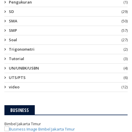
Pengukuran
(1)
SD
(29)
SMA
(50)
SMP
(57)
Soal
(27)
Trigonometri
(2)
Tutorial
(3)
UN/UNBK/USBN
(4)
UTS/PTS
(6)
video
(12)
BUSINESS
Bimbel Jakarta Timur