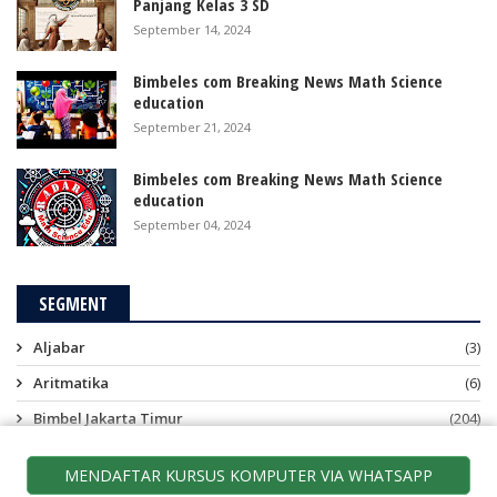
Panjang Kelas 3 SD
September 14, 2024
Bimbeles com Breaking News Math Science
education
September 21, 2024
Bimbeles com Breaking News Math Science
education
September 04, 2024
SEGMENT
Aljabar
(3)
Aritmatika
(6)
Bimbel Jakarta Timur
(204)
Bimbelescom
(11)
MENDAFTAR KURSUS KOMPUTER VIA WHATSAPP
Bimbingan Belajar
(2)