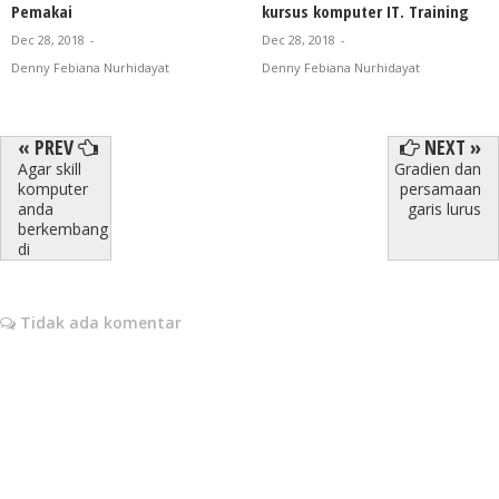
Pemakai
kursus komputer IT. Training
Dec 28, 2018
-
Dec 28, 2018
-
Denny Febiana Nurhidayat
Denny Febiana Nurhidayat
« PREV
NEXT »
Agar skill
Gradien dan
komputer
persamaan
anda
garis lurus
berkembang
di
Tidak ada komentar