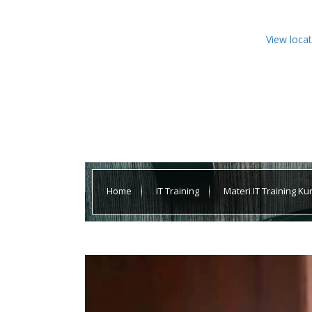
View loca
Home
IT Training
Materi IT Training 