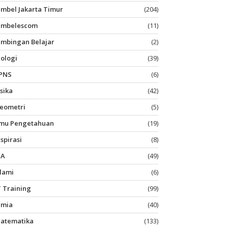
imbel Jakarta Timur
(204)
imbelescom
(11)
imbingan Belajar
(2)
iologi
(39)
PNS
(6)
isika
(42)
eometri
(5)
lmu Pengetahuan
(19)
nspirasi
(8)
PA
(49)
slami
(6)
T Training
(99)
imia
(40)
atematika
(133)