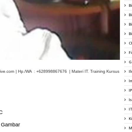
B
B
B
B
C
F
G
I
@live.com | Hp./WA : +628998867676 | Materi IT. Training Kursus
I
I
I
I
C
K
 Gambar
M