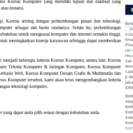
jenis Kursus Komputer yang memiliki tujuan dan manfaat yang
atau instansi.
gi. Karena seiring dengan perkembangan jaman dan teknologi,
Bimb
mputer sebagai alat bantu utamanya. Selain itu, perkembangan
kebutuhan untuk menguasai komputer dan internet semakin tinggi.
4
st
Emai
untuk meningkatkan kinerja karyawan sehingga dapat memberikan
Pho
Url:
Hou
 menjadi beberapa kriteria Kursus Komputer, antara lain: Kursus
Sat
Mon-
uter Teknisi Komputer & Jaringan Komputer, Kursus Komputer
Cas
erbasis Web, Kursus Komputer Desain Grafis & Multimedia dan
Jl. 
sus Komputer tersebut, kami akan terus mengembangkan kriteria
Jaka
angan teknologi komputer.
IDR
Bimb
Adap
Bimb
Inst
yang dapat anda pilih sesuai dengan kebutuhan anda.
4 w
Inst
Dia