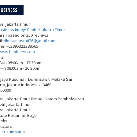
BUSINESS
el Jakarta Timur
ars - based on
250
reviews
l:
dkusumastuti76@gmail.com
ne:
+62895322288565
www.bimbeles.com
rs:
-Sun 08:00am - 17:30pm
Fri 08:00am - 20:30pm
h
Wijaya Kusuma I, Durensawit, Malaka Sari
rta
,
Jakarta Indonesia
13460
500000
el Jakarta Timur Bimbel Sistem Pembelajaran
tif Jakarta Timur
el Jakarta Timur
itute Pertanian Bogor
eeks
ructors
h Kusumastuti