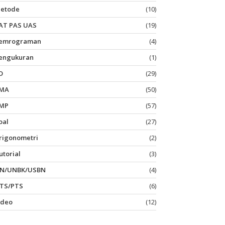
etode
(10)
AT PAS UAS
(19)
emrograman
(4)
engukuran
(1)
D
(29)
MA
(50)
MP
(57)
oal
(27)
rigonometri
(2)
utorial
(3)
N/UNBK/USBN
(4)
TS/PTS
(6)
ideo
(12)