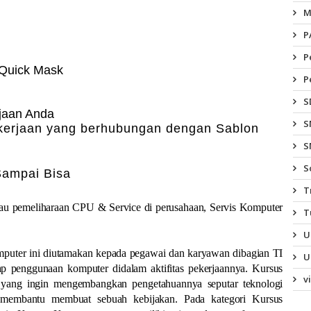
M
P
P
Quick Mask
P
S
jaan Anda
S
ekerjaan yang berhubungan dengan Sablon
S
S
Sampai Bisa
T
tau pemeliharaan CPU & Service di perusahaan, Servis Komputer
T
U
puter ini diutamakan kepada pegawai dan karyawan dibagian TI
U
p penggunaan komputer didalam aktifitas pekerjaannya. Kursus
v
 yang ingin mengembangkan pengetahuannya seputar teknologi
 membantu membuat sebuah kebijakan. Pada kategori Kursus