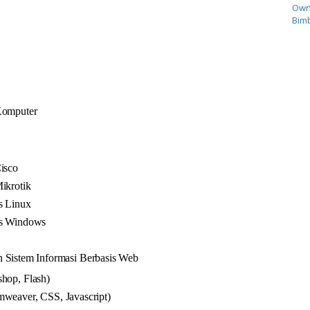
Own
Bimb
Komputer
isco
ikrotik
s Linux
is Windows
 Sistem Informasi Berbasis Web
hop, Flash)
weaver, CSS, Javascript)