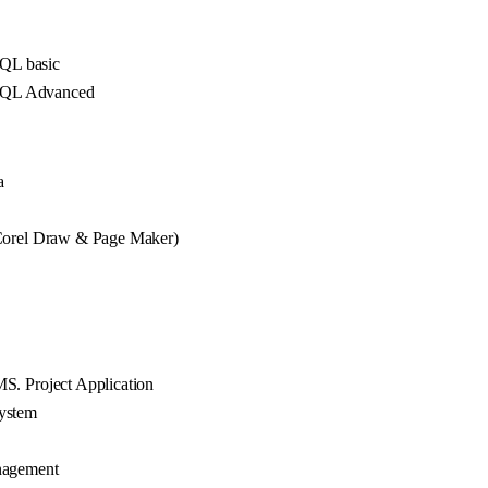
QL basic
SQL Advanced
a
Corel Draw & Page Maker)
. Project Application
ystem
nagement