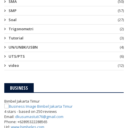
SMA
(50)
SMP
(57)
Soal
(27)
Trigonometri
(2)
Tutorial
(3)
UN/UNBK/USBN
(4)
UTS/PTS
(6)
video
(12)
BUSINESS
Bimbel Jakarta Timur
4
stars - based on
250
reviews
Email:
dkusumastuti76@gmail.com
Phone:
+62895322288565
Url:
www.bimbeles.com