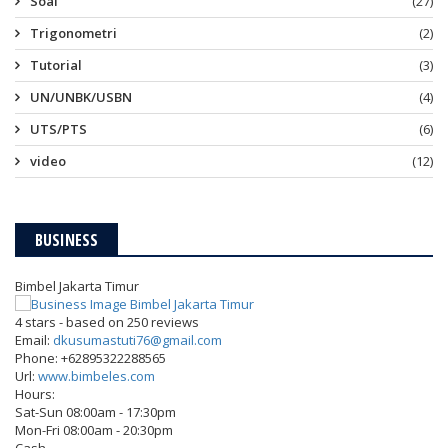
Soal
(27)
Trigonometri
(2)
Tutorial
(3)
UN/UNBK/USBN
(4)
UTS/PTS
(6)
video
(12)
BUSINESS
Bimbel Jakarta Timur
4
stars - based on
250
reviews
Email:
dkusumastuti76@gmail.com
Phone:
+62895322288565
Url:
www.bimbeles.com
Hours:
Sat-Sun 08:00am - 17:30pm
Mon-Fri 08:00am - 20:30pm