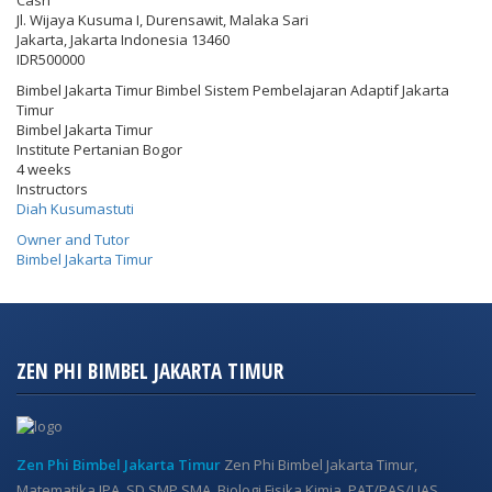
Cash
Jl. Wijaya Kusuma I, Durensawit, Malaka Sari
Jakarta
,
Jakarta Indonesia
13460
IDR500000
Bimbel Jakarta Timur Bimbel Sistem Pembelajaran Adaptif Jakarta
Timur
Bimbel Jakarta Timur
Institute Pertanian Bogor
4 weeks
Instructors
Diah Kusumastuti
Owner and Tutor
Bimbel Jakarta Timur
ZEN PHI BIMBEL JAKARTA TIMUR
Zen Phi Bimbel Jakarta Timur
Zen Phi Bimbel Jakarta Timur,
Matematika IPA, SD SMP SMA, Biologi Fisika Kimia, PAT/PAS/UAS