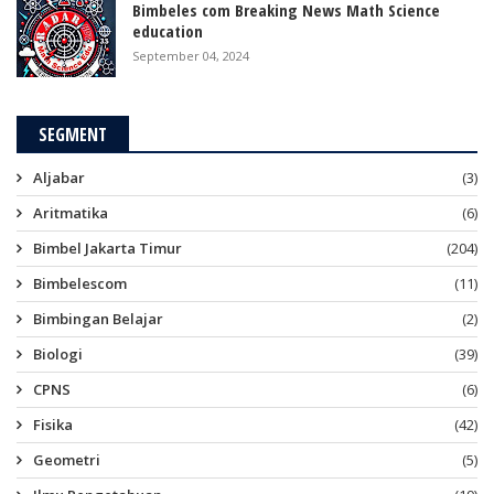
Bimbeles com Breaking News Math Science
education
September 04, 2024
SEGMENT
Aljabar
(3)
Aritmatika
(6)
Bimbel Jakarta Timur
(204)
Bimbelescom
(11)
Bimbingan Belajar
(2)
Biologi
(39)
CPNS
(6)
Fisika
(42)
Geometri
(5)