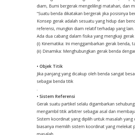
diam, Bumi bergerak mengelilingi matahari, dan mat
“Suatu benda dikatakan bergerak jika posisinya b
Konsep gerak adalah sesuatu yang hidup dan bend
referensi, mungkin diam relatif terhadap yang lain.
Ada dua cabang dalam fisika yang mengkaji gerak
(i) Kinematika: Ini menggambarkan gerak benda, t
(ii) Dinamika: Menghubungkan gerak benda deng
• Objek Titik
Jika panjang yang dicakup oleh benda sangat bes
sebagai benda titik
.
• Sistem Referensi
Gerak suatu partikel selalu digambarkan sehubung
mengambil titik arbitrer sebagai asal dan memba
Sistem koordinat yang dipilih untuk masalah yang d
biasanya memilih sistem koordinat yang melekat p
masalah.