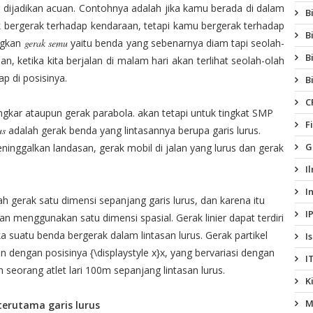
dijadikan acuan. Contohnya adalah jika kamu berada di dalam
B
 bergerak terhadap kendaraan, tetapi kamu bergerak terhadap
B
ngkan
gerak semu
yaitu benda yang sebenarnya diam tapi seolah-
B
n, ketika kita berjalan di malam hari akan terlihat seolah-olah
ap di posisinya.
B
C
ngkar ataupun gerak parabola. akan tetapi untuk tingkat SMP
F
us
adalah gerak benda yang lintasannya berupa garis lurus.
G
inggalkan landasan, gerak mobil di jalan yang lurus dan gerak
I
I
lah gerak satu dimensi sepanjang garis lurus, dan karena itu
I
menggunakan satu dimensi spasial. Gerak linier dapat terdiri
tika suatu benda bergerak dalam lintasan lurus. Gerak partikel
I
kan dengan posisinya {\displaystyle x}x, yang bervariasi dengan
I
ah seorang atlet lari 100m sepanjang lintasan lurus.
K
M
terutama garis lurus