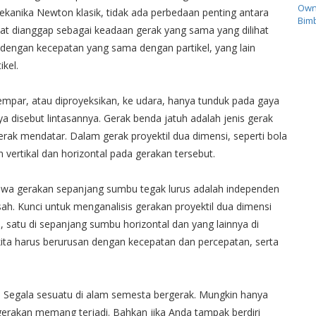
Own
ekanika Newton klasik, tidak ada perbedaan penting antara
Bimb
pat dianggap sebagai keadaan gerak yang sama yang dilihat
dengan kecepatan yang sama dengan partikel, yang lain
kel.
lempar, atau diproyeksikan, ke udara, hanya tunduk pada gaya
nnya disebut lintasannya. Gerak benda jatuh adalah jenis gerak
erak mendatar. Dalam gerak proyektil dua dimensi, seperti bola
vertikal dan horizontal pada gerakan tersebut.
bahwa gerakan sepanjang sumbu tegak lurus adalah independen
sah. Kunci untuk menganalisis gerakan proyektil dua dimensi
atu di sepanjang sumbu horizontal dan yang lainnya di
ita harus berurusan dengan kecepatan dan percepatan, serta
ka. Segala sesuatu di alam semesta bergerak. Mungkin hanya
 gerakan memang terjadi. Bahkan jika Anda tampak berdiri