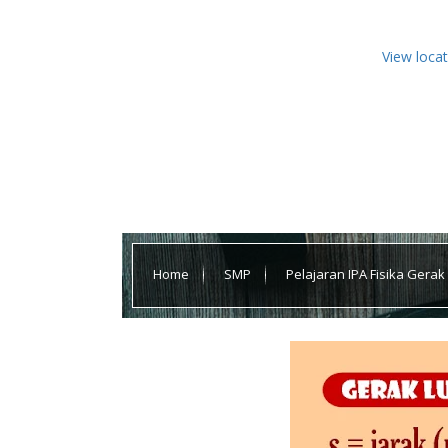
View loca
Home
SMP
Pelajaran IPA Fisika Gerak