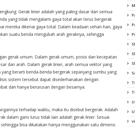
M
lengkung. Gerak linier adalah yang paling dasar dari semua
P
da yang tidak mengalami gaya total akan terus bergerak
P
i mereka dikenai gaya total. Dalam keadaan sehari-hari, gaya
abkan suatu benda mengubah arah geraknya, sehingga
P
S
S
ngan gerak umum. Dalam gerak umum, posisi dan kecepatan
S
esar dan arah. Dalam gerak linier, arah semua vektor yang
yang berarti benda-benda bergerak sepanjang sumbu yang
S
alisis sistem tersebut dapat disederhanakan dengan
T
ibat dan hanya berurusan dengan besarnya.
T
U
kungannya terhadap waktu, maka itu disebut bergerak. Adalah
U
 dalam garis lurus tidak lain adalah gerak linier. Sesuai
v
u, sehingga bisa dikatakan hanya menggunakan satu dimensi.