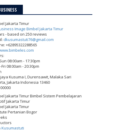
BUSINESS
el Jakarta Timur
ars - based on
250
reviews
l:
dkusumastuti76@gmail.com
ne:
+62895322288565
www.bimbeles.com
rs:
-Sun 08:00am - 17:30pm
Fri 08:00am - 20:30pm
h
Wijaya Kusuma I, Durensawit, Malaka Sari
rta
,
Jakarta Indonesia
13460
500000
el Jakarta Timur Bimbel Sistem Pembelajaran
tif Jakarta Timur
el Jakarta Timur
itute Pertanian Bogor
eeks
ructors
h Kusumastuti