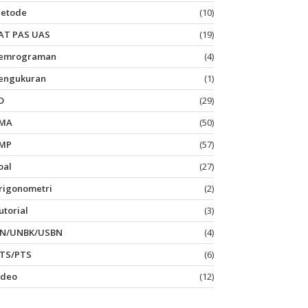
etode
(10)
AT PAS UAS
(19)
emrograman
(4)
engukuran
(1)
D
(29)
MA
(50)
MP
(57)
oal
(27)
rigonometri
(2)
utorial
(3)
N/UNBK/USBN
(4)
TS/PTS
(6)
ideo
(12)