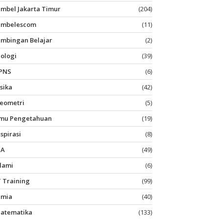
imbel Jakarta Timur
(204)
imbelescom
(11)
imbingan Belajar
(2)
iologi
(39)
PNS
(6)
isika
(42)
eometri
(5)
lmu Pengetahuan
(19)
nspirasi
(8)
PA
(49)
slami
(6)
T Training
(99)
imia
(40)
atematika
(133)