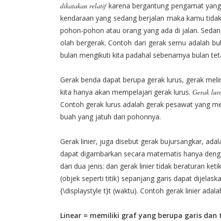
dikatakan relatif
karena bergantung pengamat yang 
kendaraan yang sedang berjalan maka kamu tidak
pohon-pohon atau orang yang ada di jalan. Seda
olah bergerak. Contoh dari gerak semu adalah bula
bulan mengikuti kita padahal sebenarnya bulan tet
Gerak benda dapat berupa gerak lurus, gerak meli
kita hanya akan mempelajari gerak lurus.
Gerak lur
Contoh gerak lurus adalah gerak pesawat yang men
buah yang jatuh dari pohonnya.
Gerak linier, juga disebut gerak bujursangkar, ada
dapat digambarkan secara matematis hanya dengan 
dari dua jenis: dan gerak linier tidak beraturan ke
(objek seperti titik) sepanjang garis dapat dijelas
{\displaystyle t}t (waktu). Contoh gerak linier adal
Linear = memiliki graf yang berupa garis dan 