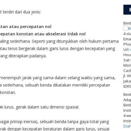
terdiri dari dua jenis:
Bimb
stan atau percepatan nol
epatan konstan atau akselerasi tidak nol
4
st
Emai
 paling sederhana. Seperti yang ditunjukkan oleh hukum pertama
Pho
au terus bergerak dalam garis lurus dengan kecepatan yang
Url:
Hou
yang diterapkan padanya.
Sat
Mon-
Cas
Jl. 
an menempuh jarak yang sama dalam selang waktu yang sama,
Jaka
ta sederhana, sebuah benda dikatakan memiliki percepatan
IDR
 konstan.
Bimb
Adap
Bimb
ak lurus, gerak dalam satu dimensi spasial.
Inst
4 w
Inst
ai prinsip inersia), sebuah benda tanpa gaya total yang
Dia
rak dengan kecepatan beraturan dalam garis lurus, sesuai