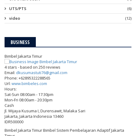
UTS/PTS
(6)
video
(12)
BUSINESS
Bimbel Jakarta Timur
4
stars - based on
250
reviews
Email:
dkusumastuti76@gmail.com
Phone:
+62895322288565
Url:
www.bimbeles.com
Hours:
Sat-Sun 08:00am - 17:30pm
Mon-Fri 08:00am - 20:30pm
Cash
Jl. Wijaya Kusuma I, Durensawit, Malaka Sari
Jakarta
,
Jakarta Indonesia
13460
IDR500000
Bimbel Jakarta Timur Bimbel Sistem Pembelajaran Adaptif Jakarta
Timur