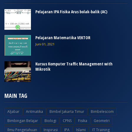
Pelajaran IPA Fisika Arus bolak-balik (AC)
Pelajaran Matematika VEKTOR
Juni 01, 2021
Kursus Komputer Traffic Management with
Mikrotik
MAIN TAG
Aljabar
Aritmatika
Bimbel Jakarta Timur
Bimbelescom
Bimbingan Belajar
Biologi
CPNS
Fisika
Geometri
Ilmu Pengetahuan
Inspirasi
IPA
Islami
IT Training