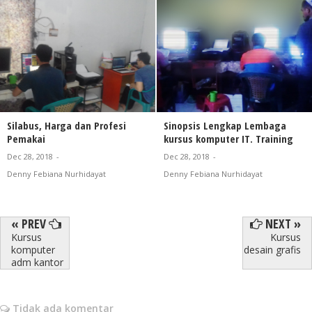
Silabus, Harga dan Profesi
Sinopsis Lengkap Lembaga
Pemakai
kursus komputer IT. Training
Dec 28, 2018
-
Dec 28, 2018
-
Denny Febiana Nurhidayat
Denny Febiana Nurhidayat
« PREV
NEXT »
Kursus
Kursus
komputer
desain grafis
adm kantor
Tidak ada komentar