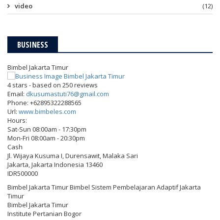
video
(12)
BUSINESS
Bimbel Jakarta Timur
4
stars - based on
250
reviews
Email:
dkusumastuti76@gmail.com
Phone:
+62895322288565
Url:
www.bimbeles.com
Hours:
Sat-Sun 08:00am - 17:30pm
Mon-Fri 08:00am - 20:30pm
Cash
Jl. Wijaya Kusuma I, Durensawit, Malaka Sari
Jakarta
,
Jakarta Indonesia
13460
IDR500000
Bimbel Jakarta Timur Bimbel Sistem Pembelajaran Adaptif Jakarta
Timur
Bimbel Jakarta Timur
Institute Pertanian Bogor