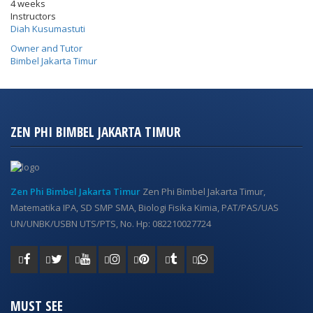
4 weeks
Instructors
Diah Kusumastuti
Owner and Tutor
Bimbel Jakarta Timur
ZEN PHI BIMBEL JAKARTA TIMUR
Zen Phi Bimbel Jakarta Timur
Zen Phi Bimbel Jakarta Timur,
Matematika IPA, SD SMP SMA, Biologi Fisika Kimia, PAT/PAS/UAS
UN/UNBK/USBN UTS/PTS, No. Hp: 082210027724
MUST SEE